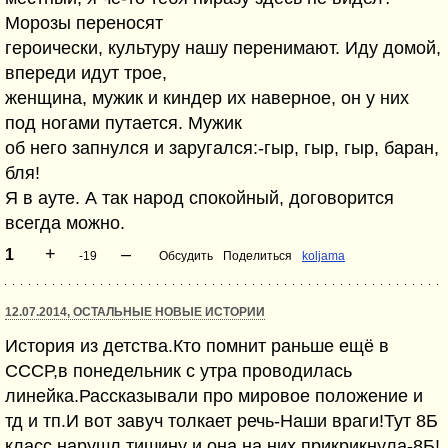
Морозы переносят
героически, культуру нашу перенимают. Иду домой,
впереди идут трое,
женщина, мужик и киндер их наверное, он у них
под ногами путается. Мужик
об него запнулся и заругался:-гыр, гыр, гыр, баран,
бля!
Я в ауте. А так народ спокойный, договорится
всегда можно.
+
–
1
-19
Обсудить
Поделиться
koljama
12.07.2014, ОСТАЛЬНЫЕ НОВЫЕ ИСТОРИИ
История из детства.Кто помнит раньше ещё в
СССР,в понедельник с утра проводилась
линейка.Рассказывали про мировое положение и
тд и тп.И вот завуч толкает речь-Наши враги!Тут 8Б
класс нарушл тишину и она на них прикрикнула-8Б!