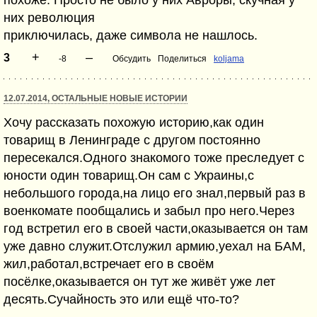
похоже. Просто не было у них Авроры, скучная у
них революция
приключилась, даже символа не нашлось.
+
–
3
-8
Обсудить
Поделиться
koljama
12.07.2014, ОСТАЛЬНЫЕ НОВЫЕ ИСТОРИИ
Хочу рассказать похожую историю,как один
товарищ в Ленинграде с другом постоянно
пересекался.Одного знакомого тоже преследует с
юности один товарищ.Он сам с Украины,с
небольшого города,на лицо его знал,первый раз в
военкомате пообщались и забыл про него.Через
год встретил его в своей части,оказывается он там
уже давно служит.Отслужил армию,уехал на БАМ,
жил,работал,встречает его в своём
посёлке,оказывается он тут же живёт уже лет
десять.Сучайность это или ещё что-то?