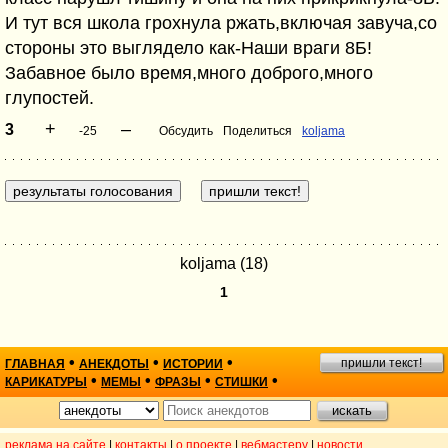
И тут вся школа грохнула ржать,включая завуча,со
стороны это выглядело как-Наши враги 8Б!
Забавное было время,много доброго,много
глупостей.
+
–
3
-25
Обсудить
Поделиться
koljama
koljama (18)
1
•
•
•
пришли текст!
ГЛАВНАЯ
АНЕКДОТЫ
ИСТОРИИ
•
•
•
•
КАРИКАТУРЫ
МЕМЫ
ФРАЗЫ
СТИШКИ
реклама на сайте
|
контакты
|
о проекте
|
вебмастеру
|
новости