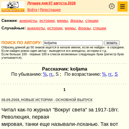
Лучшее дня 07 августа 2026
Войти
|
Регистрация
Свежие
:
анекдоты
,
истории
,
мемы
,
фразы
,
стишки
Случайные:
анекдоты
,
истории
,
мемы
,
фразы
,
стишки
ПОИСК ПО АВТОРУ:
Образец длиной до 50 знаков ищется в начале имени, если не найден - в середине.
Если найден ровно один автор - выводятся его анекдоты, истории и т.д.
Если больше 100 - первые 100 и список возможных следующих букв (регистр букв
учитывается).
Рассказчик: koljama
По убыванию:
%
,
гг.
,
S
; По возрастанию:
%
,
гг.
,
S
1
08.09.2008, НОВЫЕ ИСТОРИИ - ОСНОВНОЙ ВЫПУСК
Читал как-то журнал "Вокруг света" за 1917-18гг.
Революция, первая
мировая, танки еще называли-лоханью. Так вот