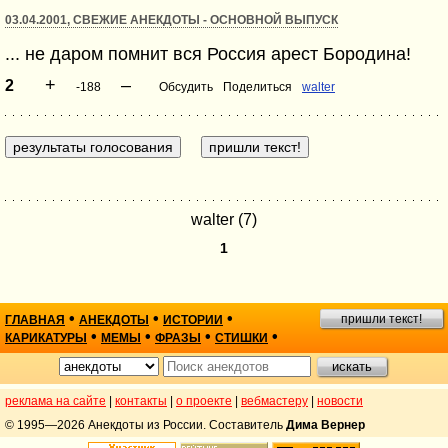
03.04.2001, СВЕЖИЕ АНЕКДОТЫ - ОСНОВНОЙ ВЫПУСК
... не даром помнит вся Россия арест Бородина!
+
–
2
-188
Обсудить
Поделиться
walter
walter (7)
1
•
•
•
пришли текст!
ГЛАВНАЯ
АНЕКДОТЫ
ИСТОРИИ
•
•
•
•
КАРИКАТУРЫ
МЕМЫ
ФРАЗЫ
СТИШКИ
реклама на сайте
|
контакты
|
о проекте
|
вебмастеру
|
новости
© 1995—2026 Анекдоты из России. Составитель
Дима Вернер