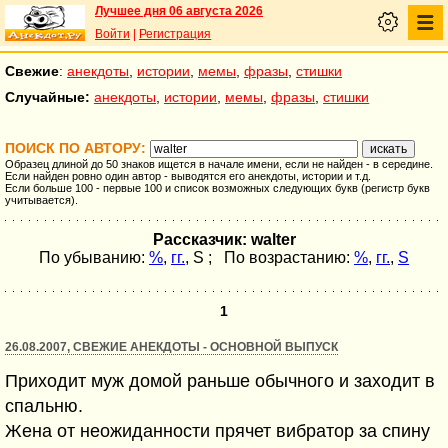
Лучшее дня 06 августа 2026
Войти
|
Регистрация
Свежие
:
анекдоты
,
истории
,
мемы
,
фразы
,
стишки
Случайные:
анекдоты
,
истории
,
мемы
,
фразы
,
стишки
ПОИСК ПО АВТОРУ:
Образец длиной до 50 знаков ищется в начале имени, если не найден - в середине.
Если найден ровно один автор - выводятся его анекдоты, истории и т.д.
Если больше 100 - первые 100 и список возможных следующих букв (регистр букв
учитывается).
Рассказчик: walter
По убыванию:
%
,
гг.
,
S
; По возрастанию:
%
,
гг.
,
S
1
26.08.2007, СВЕЖИЕ АНЕКДОТЫ - ОСНОВНОЙ ВЫПУСК
Приходит муж домой раньше обычного и заходит в
спальню.
Жена от неожиданности прячет вибратор за спину