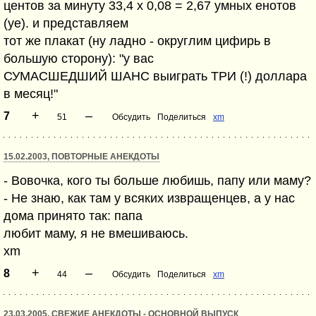
центов за минуту 33,4 х 0,08 = 2,67 умных енотов
(уе). и представляем
тот же плакат (ну ладно - округлим цифирь в
большую сторону): "у вас
СУМАСШЕДШИЙ ШАНС выиграть ТРИ (!) доллара
в месяц!"
+
–
7
51
Обсудить
Поделиться
xm
15.02.2003, ПОВТОРНЫЕ АНЕКДОТЫ
- Вовочка, кого ты больше любишь, папу или маму?
- Не знаю, как там у всяких извращенцев, а у нас
дома принято так: папа
любит маму, я не вмешиваюсь.
xm
+
–
8
44
Обсудить
Поделиться
xm
23.03.2005, СВЕЖИЕ АНЕКДОТЫ - ОСНОВНОЙ ВЫПУСК