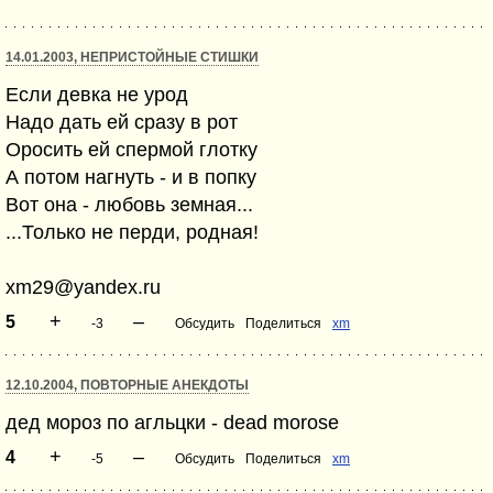
14.01.2003, НЕПРИСТОЙНЫЕ СТИШКИ
Если девка не урод
Надо дать ей сразу в рот
Оросить ей спермой глотку
А потом нагнуть - и в попку
Вот она - любовь земная...
...Только не перди, родная!
xm29@yandex.ru
+
–
5
-3
Обсудить
Поделиться
xm
12.10.2004, ПОВТОРНЫЕ АНЕКДОТЫ
дед мороз по агльцки - dead morose
+
–
4
-5
Обсудить
Поделиться
xm