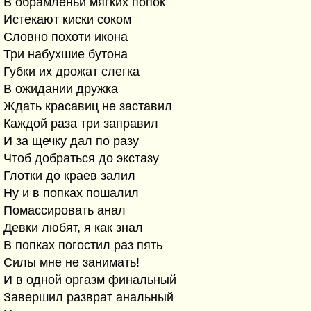
В обрамленьи мягких попок
Истекают киски соком
Словно похоти икона
Три набухшие бутона
Губки их дрожат слегка
В ожидании дружка
Ждать красавиц не заставил
Каждой раза три заправил
И за щечку дал по разу
Чтоб добраться до экстазу
Глотки до краев залил
Ну и в попках пошалил
Помассировать анал
Девки любят, я как знал
В попках погостил раз пять
Силы мне не занимать!
И в одной оргазм финальный
Завершил разврат анальный