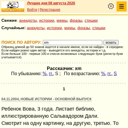
Лучшее дня 08 августа 2026
Войти
|
Регистрация
Свежие
:
анекдоты
,
истории
,
мемы
,
фразы
,
стишки
Случайные:
анекдоты
,
истории
,
мемы
,
фразы
,
стишки
ПОИСК ПО АВТОРУ:
Образец длиной до 50 знаков ищется в начале имени, если не найден - в середине.
Если найден ровно один автор - выводятся его анекдоты, истории и т.д.
Если больше 100 - первые 100 и список возможных следующих букв (регистр букв
учитывается).
Рассказчик: xm
По убыванию:
%
,
гг.
,
S
; По возрастанию:
%
,
гг.
,
S
1
04.11.2004, НОВЫЕ ИСТОРИИ - ОСНОВНОЙ ВЫПУСК
Ребенок Вова, 3 года. Листает библию,
иллюстрированную Сальвадором Дали.
Смотрит на одну картинку, на другую, третью. То