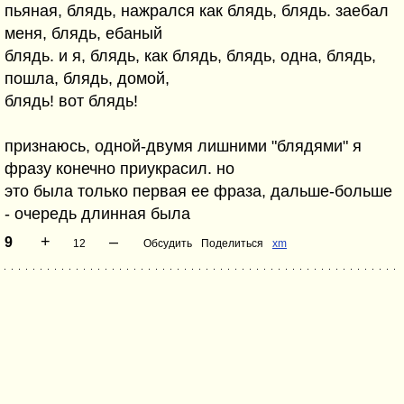
пьяная, блядь, нажрался как блядь, блядь. заебал
меня, блядь, ебаный
блядь. и я, блядь, как блядь, блядь, одна, блядь,
пошла, блядь, домой,
блядь! вот блядь!
признаюсь, одной-двумя лишними "блядями" я
фразу конечно приукрасил. но
это была только первая ее фраза, дальше-больше
- очередь длинная была
+
–
9
12
Обсудить
Поделиться
xm