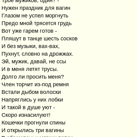
Трое мужиков, один? -
Нужен праздник для вагин
Глазом не успел моргнуть
Предо мной трясется грудь
Вот уже гарем готов -
Пляшут в танце шесть сосков
И без музыки, вах-вах,
Пухнут, словно на дрожжах.
Эй, мужик, давай, не ссы
И в меня летят трусы.
Долго ли просить меня?
Член торчит из-под ремня
Встали дыбом волоски
Напряглись у них лобки
И такой в душе уют -
Скоро изнасилуют!
Кошечки прогнули спины
И открылись три вагины