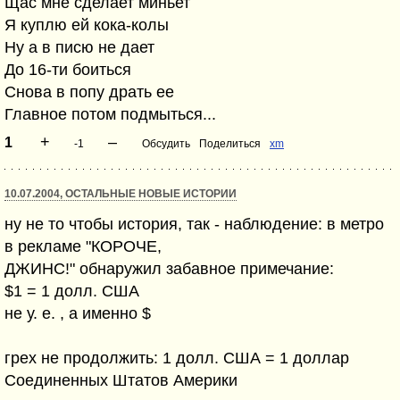
Щас мне сделает миньет
Я куплю ей кока-колы
Ну а в писю не дает
До 16-ти боиться
Снова в попу драть ее
Главное потом подмыться...
+
–
1
-1
Обсудить
Поделиться
xm
10.07.2004, ОСТАЛЬНЫЕ НОВЫЕ ИСТОРИИ
ну не то чтобы история, так - наблюдение: в метро
в рекламе "КОРОЧЕ,
ДЖИНС!" обнаружил забавное примечание:
$1 = 1 долл. США
не у. е. , а именно $
грех не продолжить: 1 долл. США = 1 доллар
Соединенных Штатов Америки