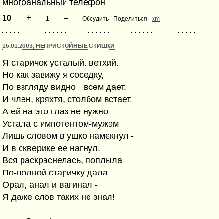
многоанальный телефон
+
–
10
1
Обсудить
Поделиться
xm
16.01.2003, НЕПРИСТОЙНЫЕ СТИШКИ
Я старичок усталый, ветхий,
Но как завижу я соседку,
По взгляду видно - всем дает,
И член, кряхтя, столбом встает.
А ей на это глаз не нужно
Устала с импотентом-мужем
Лишь словом в ушко намекнул -
И в скверике ее нагнул.
Вся раскраснелась, поплыла
По-полной старичку дала
Орал, анал и вагинал -
Я даже слов таких не знал!