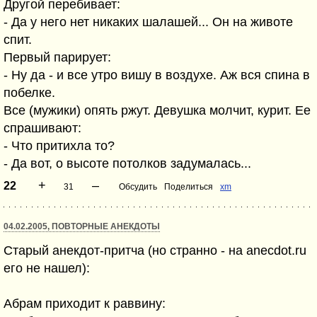
Другой перебивает:
- Да у него нет никаких шалашей... Он на животе
спит.
Первый парирует:
- Ну да - и все утро вишу в воздухе. Аж вся спина в
побелке.
Все (мужики) опять ржут. Девушка молчит, курит. Ее
спрашивают:
- Что притихла то?
- Да вот, о высоте потолков задумалась...
+
–
22
31
Обсудить
Поделиться
xm
04.02.2005, ПОВТОРНЫЕ АНЕКДОТЫ
Старый анекдот-притча (но странно - на anecdot.ru
его не нашел):
Абрам приходит к раввину: