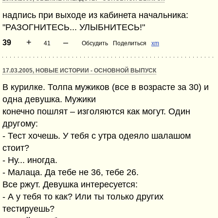
надпись при выходе из кабинета начальника:
"РАЗОГНИТЕСЬ... УЛЫБНИТЕСЬ!"
+
–
39
41
Обсудить
Поделиться
xm
17.03.2005, НОВЫЕ ИСТОРИИ - ОСНОВНОЙ ВЫПУСК
В курилке. Толпа мужиков (все в возрасте за 30) и
одна девушка. Мужики
конечно пошлят – изголяются как могут. Один
другому:
- Тест хочешь. У тебя с утра одеяло шалашом
стоит?
- Ну... иногда.
- Малаца. Да тебе не 36, тебе 26.
Все ржут. Девушка интересуется:
- А у тебя то как? Или ты только других
тестируешь?