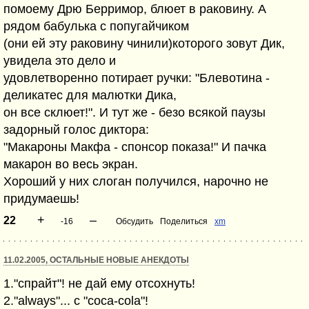
помоему Дрю Берримор, блюет в раковину. А
рядом бабулька с попугайчиком
(они ей эту раковину чинили)которого зовут Дик,
увидела это дело и
удовлетворенно потирает ручки: "Блевотина -
деликатес для малютки Дика,
он все склюет!". И тут же - безо всякой паузы
задорный голос диктора:
"Макароны Макфа - спонсор показа!" И пачка
макарон во весь экран.
Хороший у них слоган получился, нарочно не
придумаешь!
+
–
22
-16
Обсудить
Поделиться
xm
11.02.2005, ОСТАЛЬНЫЕ НОВЫЕ АНЕКДОТЫ
1."спрайт"! не дай ему отсохнуть!
2."always"... с "coca-cola"!