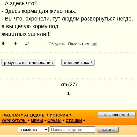
- А здесь что?
- Здесь корма для животных.
- Вы что, охренели, тут людям развернуться негде,
а вы целую корму под
животных заняли!!!
+
–
9
-48
Обсудить
Поделиться
xm
xm (27)
1
•
•
•
пришли текст!
ГЛАВНАЯ
АНЕКДОТЫ
ИСТОРИИ
•
•
•
•
КАРИКАТУРЫ
МЕМЫ
ФРАЗЫ
СТИШКИ