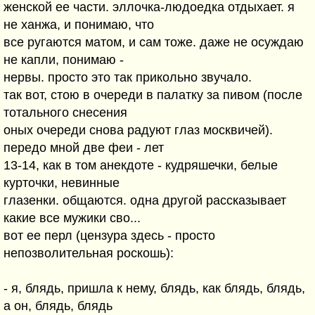
женской ее части. эллочка-людоедка отдыхает. я
не ханжа, и понимаю, что
все ругаются матом, и сам тоже. даже не осуждаю
не капли, понимаю -
нервы. просто это так прикольно звучало.
так вот, стою в очереди в палатку за пивом (после
тотального снесения
оных очереди снова радуют глаз москвичей).
передо мной две феи - лет
13-14, как в том анекдоте - кудряшечки, белые
курточки, невинные
глазенки. общаются. одна другой рассказывает
какие все мужики сво...
вот ее перл (цензура здесь - просто
непозволительная роскошь):
- я, блядь, пришла к нему, блядь, как блядь, блядь,
а он, блядь, блядь