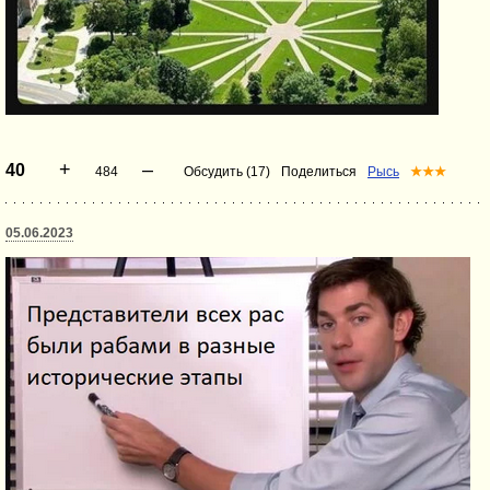
+
–
40
484
Обсудить (17)
Поделиться
Рысь
★★★
05.06.2023