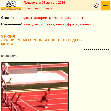
Лучшее дня 07 августа 2026
Войти
|
Регистрация
Свежие
:
анекдоты
,
истории
,
мемы
,
фразы
,
стишки
Случайные:
анекдоты
,
истории
,
мемы
,
фразы
,
стишки
5 ИЮНЯ
ЛУЧШИЕ МЕМЫ ПРОШЛЫХ ЛЕТ В ЭТОТ ДЕНЬ
МЕМЫ
05.06.2025