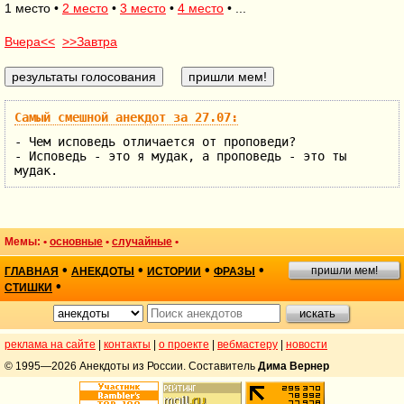
1 место •
2 место
•
3 место
•
4 место
• ...
Вчера<<
>>Завтра
Самый смешной анекдот за 27.07:
- Чем исповедь отличается от проповеди?
- Исповедь - это я мудак, а проповедь - это ты
мудак.
Мемы: •
основные
•
случайные
•
•
•
•
•
пришли мем!
ГЛАВНАЯ
АНЕКДОТЫ
ИСТОРИИ
ФРАЗЫ
•
СТИШКИ
реклама на сайте
|
контакты
|
о проекте
|
вебмастеру
|
новости
© 1995—2026 Анекдоты из России. Составитель
Дима Вернер