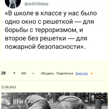
+
–
28
505
Обсудить
Поделиться
Брюттон
★
17.06.2021