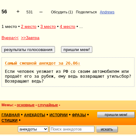
+
–
56
531
Обсудить (1)
Поделиться
Andrews
1 место •
2 место
•
3 место
•
4 место
• ...
Вчера<<
>>Завтра
Самый смешной анекдот за 26.06:
Если человек уезжает из РФ со своим автомобилем или
продаёт его за рубеж, ему ведь возвращают утильсбор?
Возвращают ведь?
Мемы: •
основные
•
случайные
•
•
•
•
•
пришли мем!
ГЛАВНАЯ
АНЕКДОТЫ
ИСТОРИИ
ФРАЗЫ
•
СТИШКИ