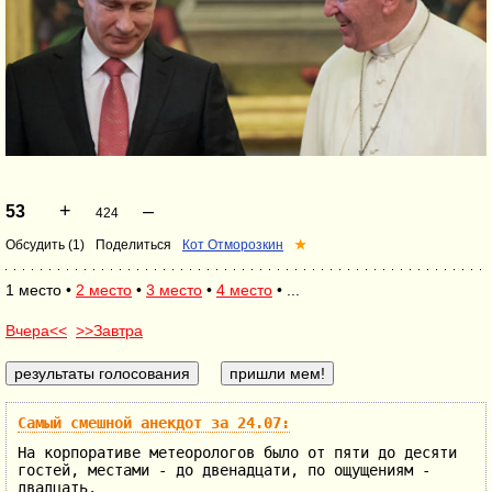
+
–
53
424
Обсудить (1)
Поделиться
Кот Отморозкин
★
1 место •
2 место
•
3 место
•
4 место
• ...
Вчера<<
>>Завтра
Самый смешной анекдот за 24.07:
На корпоративе метеорологов было от пяти до десяти
гостей, местами - до двенадцати, по ощущениям -
двадцать.