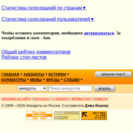
Статистика голосований по странам
Статистика голосований пользователей
Чтобы оставить комментарии, необходимо
авторизоваться
. За
оскорбления и спам - бан.
Общий рейтинг комментаторов
Рейтинг стоп-листов
•
•
•
пришли текст!
ГЛАВНАЯ
АНЕКДОТЫ
ИСТОРИИ
•
•
•
•
КАРИКАТУРЫ
МЕМЫ
ФРАЗЫ
СТИШКИ
реклама на сайте
|
контакты
|
о проекте
|
вебмастеру
|
новости
© 1995—2026 Анекдоты из России. Составитель
Дима Вернер