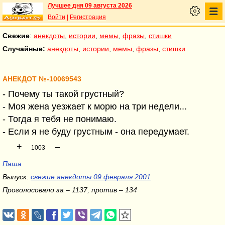
Лучшее дня 09 августа 2026
Войти
|
Регистрация
Свежие
:
анекдоты
,
истории
,
мемы
,
фразы
,
стишки
Случайные:
анекдоты
,
истории
,
мемы
,
фразы
,
стишки
АНЕКДОТ №-10069543
- Почему ты такой грустный?
- Моя жена уезжает к морю на три недели...
- Тогда я тебя не понимаю.
- Если я не буду грустным - она передумает.
+
–
1003
Паша
Выпуск:
свежие анекдоты 09 февраля 2001
Проголосовало за – 1137, против – 134