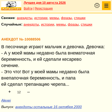
Лучшее дня 10 августа 2026
Войти
|
Регистрация
Свежие
:
анекдоты
,
истории
,
мемы
,
фразы
,
стишки
Случайные:
анекдоты
,
истории
,
мемы
,
фразы
,
стишки
АНЕКДОТ №-10088506
В песочнице играют мальчик и девочка. Девочка:
- А у моей мамы недавно была внематочная
беременность, и ей сделали кесарево
сечение.
- Это что! Вот у моей мамы недавно была
внепапочная беременность, и папа
ей сделал трепанацию черепа...
+
–
12
Alexei
Выпуск:
анекдоты остальные 16 октября 2000