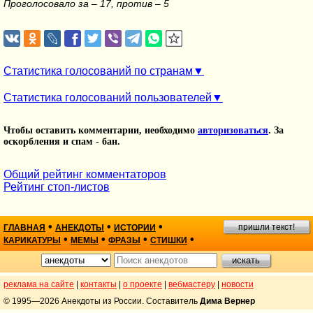
Проголосовало за – 17, против – 5
Статистика голосований по странам
Статистика голосований пользователей
Чтобы оставить комментарии, необходимо
авторизоваться
. За
оскорбления и спам - бан.
Общий рейтинг комментаторов
Рейтинг стоп-листов
•
•
•
пришли текст!
ГЛАВНАЯ
АНЕКДОТЫ
ИСТОРИИ
•
•
•
•
КАРИКАТУРЫ
МЕМЫ
ФРАЗЫ
СТИШКИ
реклама на сайте
|
контакты
|
о проекте
|
вебмастеру
|
новости
© 1995—2026 Анекдоты из России. Составитель
Дима Вернер