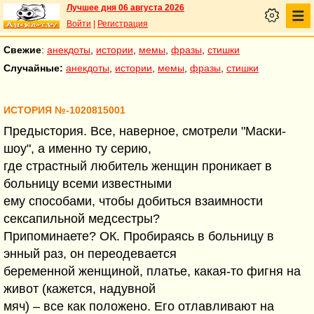
Лучшее дня 06 августа 2026
Войти
|
Регистрация
Свежие
:
анекдоты
,
истории
,
мемы
,
фразы
,
стишки
Случайные:
анекдоты
,
истории
,
мемы
,
фразы
,
стишки
ИСТОРИЯ №-1020815001
Предыстория. Все, наверное, смотрели "Маски-
шоу", а именно ту серию,
где страстный любитель женщин проникает в
больницу всеми известными
ему способами, чтобы добиться взаимности
сексапильной медсестры?
Припоминаете? ОК. Пробираясь в больницу в
энный раз, он переодевается
беременной женщиной, платье, какая-то фигня на
живот (кажется, надувной
мяч) – все как положено. Его отлавливают на