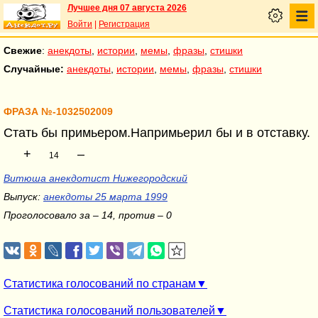
Лучшее дня 07 августа 2026
Войти
|
Регистрация
Свежие
:
анекдоты
,
истории
,
мемы
,
фразы
,
стишки
Случайные:
анекдоты
,
истории
,
мемы
,
фразы
,
стишки
ФРАЗА №-1032502009
Стать бы примьером.Напримьерил бы и в отставку.
+
–
14
Витюша анекдотист Нижегородский
Выпуск:
анекдоты 25 марта 1999
Проголосовало за – 14, против – 0
Статистика голосований по странам
Статистика голосований пользователей