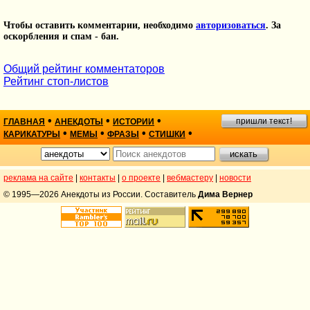
Чтобы оставить комментарии, необходимо
авторизоваться
. За
оскорбления и спам - бан.
Общий рейтинг комментаторов
Рейтинг стоп-листов
•
•
•
пришли текст!
ГЛАВНАЯ
АНЕКДОТЫ
ИСТОРИИ
•
•
•
•
КАРИКАТУРЫ
МЕМЫ
ФРАЗЫ
СТИШКИ
реклама на сайте
|
контакты
|
о проекте
|
вебмастеру
|
новости
© 1995—2026 Анекдоты из России. Составитель
Дима Вернер