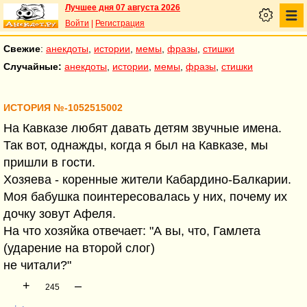
Лучшее дня 07 августа 2026
Войти
|
Регистрация
Свежие
:
анекдоты
,
истории
,
мемы
,
фразы
,
стишки
Случайные:
анекдоты
,
истории
,
мемы
,
фразы
,
стишки
ИСТОРИЯ №-1052515002
На Кавказе любят давать детям звучные имена.
Так вот, однажды, когда я был на Кавказе, мы
пришли в гости.
Хозяева - коренные жители Кабардино-Балкарии.
Моя бабушка поинтересовалась у них, почему их
дочку зовут Афеля.
На что хозяйка отвечает: "А вы, что, Гамлета
(ударение на второй слог)
не читали?"
+
–
245