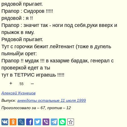
рядовой прыгает.
Прапор : Сидоров !!!!!
рядовой : я !!
Прапор : значит так - ноги под себя,руки вверх и
прыжок в яму.
Рядовой прыгает.
Тут с горочки бежит лейтенант (тоже в дупель
пьяный)и орет:
Прапор !! мудак !!! в казарме бардак, генерал с
проверкой едет а ты
тут в ТЕТРИС играешь !!!!!
+
–
55
Алексей Кузнецов
Выпуск:
анекдоты остальные 11 июля 1999
Проголосовало за – 67, против – 12