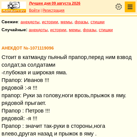
Лучшее дня 09 августа 2026
Войти
|
Регистрация
Свежие
:
анекдоты
,
истории
,
мемы
,
фразы
,
стишки
Случайные:
анекдоты
,
истории
,
мемы
,
фразы
,
стишки
АНЕКДОТ №-1071119096
Стоит в катманду пьяный прапор,перед ним взвод
солдат,за солдатами
-глубокая и широкая яма.
Прапор: Иванов !!!
рядовой :-я !!!
прапор: Руки за голову,ноги врозь,прыжок в яму.
рядовой прыгает.
Прапор : Петров !!!
рядовой: -я !!!
Прапор : значит так-руки в стороны,нога
влево,другая назад и прыжок в яму .