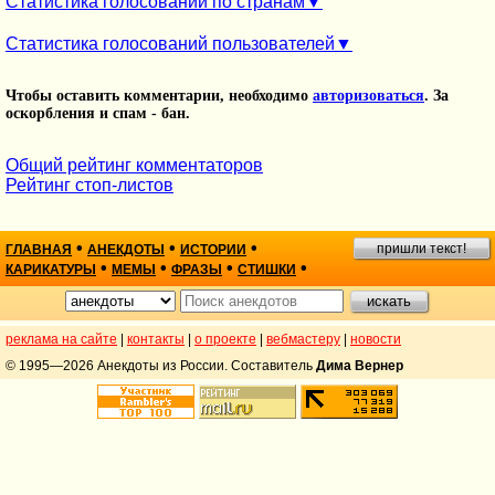
Статистика голосований по странам
Статистика голосований пользователей
Чтобы оставить комментарии, необходимо
авторизоваться
. За
оскорбления и спам - бан.
Общий рейтинг комментаторов
Рейтинг стоп-листов
•
•
•
пришли текст!
ГЛАВНАЯ
АНЕКДОТЫ
ИСТОРИИ
•
•
•
•
КАРИКАТУРЫ
МЕМЫ
ФРАЗЫ
СТИШКИ
реклама на сайте
|
контакты
|
о проекте
|
вебмастеру
|
новости
© 1995—2026 Анекдоты из России. Составитель
Дима Вернер