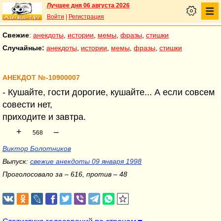
Лучшее дня 06 августа 2026
Войти
|
Регистрация
Свежие
:
анекдоты
,
истории
,
мемы
,
фразы
,
стишки
Случайные:
анекдоты
,
истории
,
мемы
,
фразы
,
стишки
АНЕКДОТ №-10900007
- Кушайте, гости дорогие, кушайте... А если совсем
совести нет,
приходите и завтра.
+
–
568
Виктор Болотников
Выпуск:
свежие анекдоты 09 января 1998
Проголосовало за – 616, против – 48