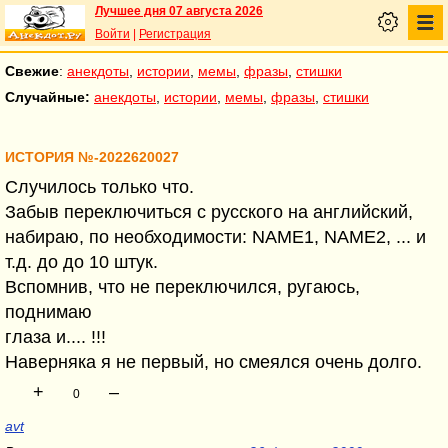
Лучшее дня 07 августа 2026
Войти
|
Регистрация
Свежие
:
анекдоты
,
истории
,
мемы
,
фразы
,
стишки
Случайные:
анекдоты
,
истории
,
мемы
,
фразы
,
стишки
ИСТОРИЯ №-2022620027
Случилось только что.
Забыв переключиться с русского на английский,
набираю, по необходимости: NAME1, NAME2, ... и
т.д. до до 10 штук.
Вспомнив, что не переключился, ругаюсь,
поднимаю
глаза и.... !!!
Наверняка я не первый, но смеялся очень долго.
+
–
0
avt