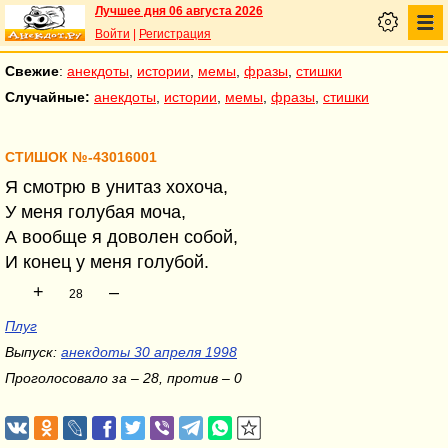
Лучшее дня 06 августа 2026
Войти
|
Регистрация
Свежие
:
анекдоты
,
истории
,
мемы
,
фразы
,
стишки
Случайные:
анекдоты
,
истории
,
мемы
,
фразы
,
стишки
СТИШОК №-43016001
Я смотрю в унитаз хохоча,
У меня голубая моча,
А вообще я доволен собой,
И конец у меня голубой.
+
–
28
Плуг
Выпуск:
анекдоты 30 апреля 1998
Проголосовало за – 28, против – 0