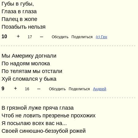
Губы в губы,
Глаза в глаза
Палец в жопе
Позабыть нельзя
+
–
10
17
Обсудить
Поделиться
(с) Ген
Мы Америку догнали
По надоям молока
По телятам мы отстали
Хуй сломался у быка
+
–
9
16
Обсудить
Поделиться
Андрей
В грязной луже пряча глаза
Чтоб не ловить презренье прохожих
Я посылаю всех вас на...
Своей синюшно-беззубой рожей