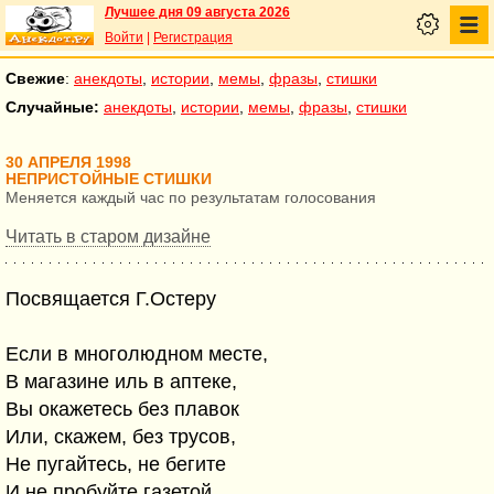
Лучшее дня 09 августа 2026
Войти
|
Регистрация
Свежие
:
анекдоты
,
истории
,
мемы
,
фразы
,
стишки
Случайные:
анекдоты
,
истории
,
мемы
,
фразы
,
стишки
30 АПРЕЛЯ 1998
НЕПРИСТОЙНЫЕ СТИШКИ
Меняется каждый час по результатам голосования
Читать в старом дизайне
Посвящается Г.Остеру
Если в многолюдном месте,
В магазине иль в аптеке,
Вы окажетесь без плавок
Или, скажем, без трусов,
Не пугайтесь, не бегите
И не пробуйте газетой,