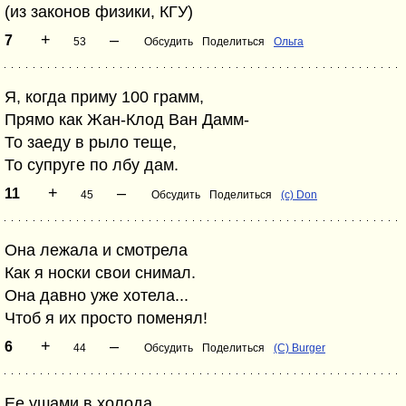
(из законов физики, КГУ)
+
–
7
53
Обсудить
Поделиться
Ольга
Я, когда приму 100 грамм,
Прямо как Жан-Клод Ван Дамм-
То заеду в рыло теще,
То супруге по лбу дам.
+
–
11
45
Обсудить
Поделиться
(c) Don
Она лежала и смотрела
Как я носки свои снимал.
Она давно уже хотела...
Чтоб я их просто поменял!
+
–
6
44
Обсудить
Поделиться
(С) Burger
Ее ушами в холода