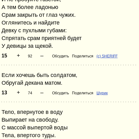
А тем более ладонью
Срам закрыть от глаз чужих.
Оглянитесь и найдите
Девку с пухлыми губами:
Спрятать срам приятней будет
У девицы за щекой.
+
–
15
92
Обсудить
Поделиться
(с) SHERIFF
Если хочешь быть солдатом,
Обругай декана матом.
+
–
13
74
Обсудить
Поделиться
Шурик
Тело, впернутое в воду
Выпирает на свободу.
С массой выпертой воды
Тела, впертого туды.