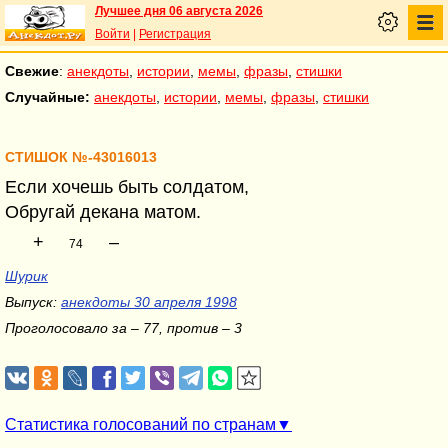
Лучшее дня 06 августа 2026
Войти
|
Регистрация
Свежие
:
анекдоты
,
истории
,
мемы
,
фразы
,
стишки
Случайные:
анекдоты
,
истории
,
мемы
,
фразы
,
стишки
СТИШОК №-43016013
Если хочешь быть солдатом,
Обругай декана матом.
+
–
74
Шурик
Выпуск:
анекдоты 30 апреля 1998
Проголосовало за – 77, против – 3
Статистика голосований по странам