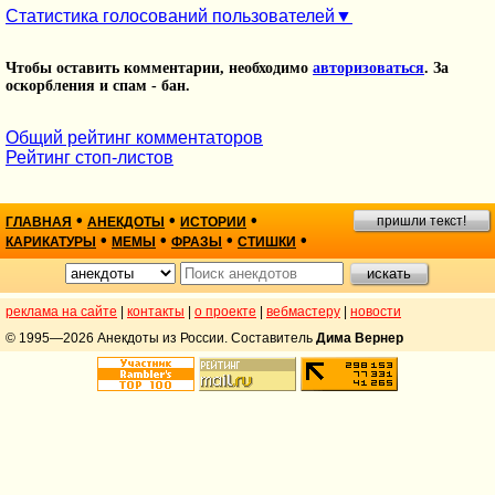
Статистика голосований пользователей
Чтобы оставить комментарии, необходимо
авторизоваться
. За
оскорбления и спам - бан.
Общий рейтинг комментаторов
Рейтинг стоп-листов
•
•
•
пришли текст!
ГЛАВНАЯ
АНЕКДОТЫ
ИСТОРИИ
•
•
•
•
КАРИКАТУРЫ
МЕМЫ
ФРАЗЫ
СТИШКИ
реклама на сайте
|
контакты
|
о проекте
|
вебмастеру
|
новости
© 1995—2026 Анекдоты из России. Составитель
Дима Вернер