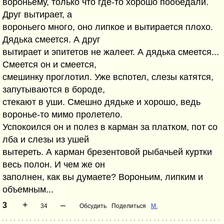
вороньему, только что где-то хорошо пообедали.
Друг вытирает, а
вороньего много, оно липкое и вытирается плохо.
Дядька смеется. А друг
вытирает и эпитетов не жалеет. А дядька смеется...
Смеется он и смеется,
смешинку проглотил. Уже вспотел, слезы катятся,
запутываются в бороде,
стекают в уши. Смешно дядьке и хорошо, ведь
воронье-то мимо пролетело.
Успокоился он и полез в карман за платком, пот со
лба и слезы из ушей
вытереть. А карман брезентовой рыбачьей куртки
весь полон. И чем же он
заполнен, как вы думаете? Вороньим, липким и
объемным...
+
–
3
34
Обсудить
Поделиться
M.