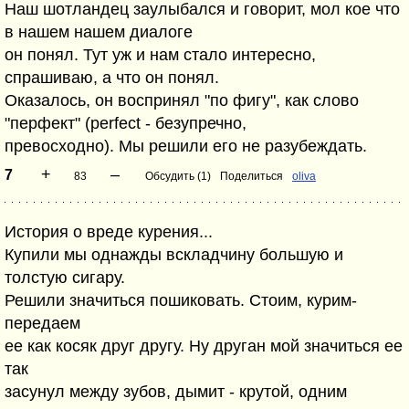
Наш шотландец заулыбался и говорит, мол кое что
в нашем нашем диалоге
он понял. Тут уж и нам стало интересно,
спрашиваю, а что он понял.
Оказалось, он воспринял "по фигу", как слово
"перфект" (perfect - безупречно,
превосходно). Мы решили его не разубеждать.
+
–
7
83
Обсудить (1)
Поделиться
оliva
История о вреде курения...
Купили мы однажды вскладчину большую и
толстую сигару.
Решили значиться пошиковать. Стоим, курим-
передаем
ее как косяк друг другу. Ну друган мой значиться ее
так
засунул между зубов, дымит - крутой, одним