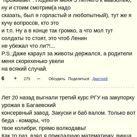
"проживает". Подвели меня 3 летнего к мавзолею,
ну и стоим смотрим(а надо
сказать, был я горластый и любопытный), тут же я
кучу вопросов, кто это
и т.п. Ну а в конце так громко, а что мол тут
солдаты то стоят, это чтоб Ленин
не убежал что ли?!...
P.S.:Даже караул за животы держался, а родители
меня скорехенько увели
на всякий случай.
+
–
6
275
Обсудить
Поделиться
Дмитрий
Лет 20 назад выгнали третий курс РГУ на закупорку
урожая в Багаевский
консервный завод. Закуски и баб валом. Только вот
беда - комары, что
твое колибри, прямо волкодавы!
Как то раз, взял я прикладную математичку, винца,