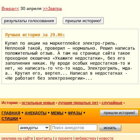
Вчера<<
30 апреля
>>Завтра
Лучшая история за 29.06:
Купил по акции на маркетплейсе электро-гриль.
Неплохой такой, проверил – нормально. Решил написать
положительный отзыв. А там на странице сайта такое
проходное окошечко «Укажите недостатки», без его
заполнения никак. Ну вроде особых недостатков-то и
нет, но написать-то что-то надо… Электрогриль, мда-
а.. Крутил его, вертел... Написал в недостатках -
«Не работает без электроэнергии»...
Истории: •
остальные новые
•
лучшие прошлых лет
•
случайные
•
•
•
•
•
пришли историю!
ГЛАВНАЯ
АНЕКДОТЫ
МЕМЫ
ФРАЗЫ
•
СТИШКИ
реклама на сайте
|
контакты
|
о проекте
|
вебмастеру
|
новости