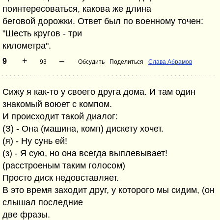
поинтересоваться, какова же длина
беговой дорожки. Ответ был по военному точен:
"Шесть кругов - три
километра".
+
–
9
93
Обсудить
Поделиться
Слава Абрамов
Сижу я как-то у своего друга дома. И там один
знакомый воюет с компом.
И происходит такой диалог:
(З) - Она (машина, комп) дискету хочет.
(я) - Ну сунь ей!
(з) - Я сую, но она всегда выплевывает!
(расстроеным таким голосом)
Просто диск недовставляет.
В это время заходит друг, у которого мы сидим, (он
слышал последние
две фразы.