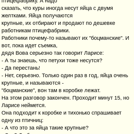
птицефабрику. А надо
сказать, что куры иногда несут яйца с двумя
желтками. Яйца получаются
крупные, их отбирают и продают по дешевке
работникам птицефабрики.
Работники почему-то называют их "боцманские". И
вот, пока идет съемка,
дядя Вова серьезно так говорит Ларисе:
- А ты знаешь, что петухи тоже несутся?
- Да перестань!
- Нет, серьезно. Только один раз в год, яйца очень
крупные, и называются -
"боцманские", вон там в коробке лежат.
На этом разговор закончен. Проходит минут 15, но
Ларисе неймется.
Она подходит к коробке и тихонько спрашивает
одну из птичниц:
- А что это за яйца такие крупные?