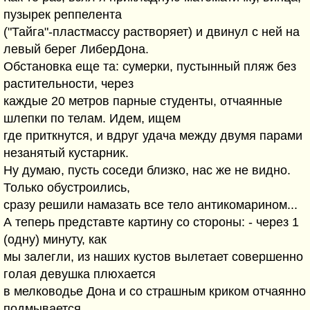
пузырек реппелента
("Тайга"-пластмассу растворяет) и двинул с ней на
левый берег ЛиберДона.
Обстановка еще та: сумерки, пустынный пляж без
растительности, через
каждые 20 метров парные студенты, отчаянные
шлепки по телам. Идем, ищем
где приткнутся, и вдруг удача между двумя парами
незанятый кустарник.
Ну думаю, пусть соседи близко, нас же не видно.
Только обустроились,
сразу решили намазать все тело антикомарином...
А теперь представте картину со стороны: - через 1
(одну) минуту, как
мы залегли, из наших кустов вылетает совершенно
голая девушка плюхается
в мелководье Дона и со страшным криком отчаянно
подмывается...