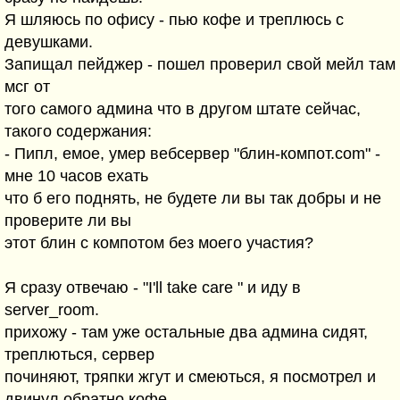
Я шляюсь по офису - пью кофе и треплюсь с
девушками.
Запищал пейджер - пошел проверил свой мейл там
мсг от
того самого админа что в другом штате сейчас,
такого содержания:
- Пипл, емое, умер вебсервер "блин-компот.com" -
мне 10 часов ехать
что б его поднять, не будете ли вы так добры и не
проверите ли вы
этот блин с компотом без моего участия?
Я сразу отвечаю - "I'll take care " и иду в
server_room.
прихожу - там уже остальные два админа сидят,
треплються, сервер
починяют, тряпки жгут и смеються, я посмотрел и
двинул обратно кофе