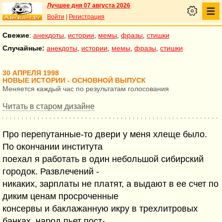
Лучшее дня 07 августа 2026
Войти
|
Регистрация
Свежие
:
анекдоты
,
истории
,
мемы
,
фразы
,
стишки
Случайные:
анекдоты
,
истории
,
мемы
,
фразы
,
стишки
30 АПРЕЛЯ 1998
НОВЫЕ ИСТОРИИ - ОСНОВНОЙ ВЫПУСК
Меняется каждый час по результатам голосования
Читать в старом дизайне
Про перепутанные-то двери у меня хлеще было.
По окончании института
поехал я работать в один небольшой сибирский
городок. Развлечений -
никаких, зарплаты не платят, а выдают в ее счет по
диким ценам просроченные
консервы и баклажанную икру в трехлитровых
банках, народ пьет пост-