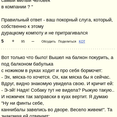
самый милый человек
в компании ? "
Правильный ответ - ваш покорный слуга, который,
собственно к этому
дурацкому компоту и не притрагивался
+
–
5
95
Обсудить
Поделиться
KOT
Вот только что было! Вышел на балкон покурить, а
под балконом бабулька
с ножиком в руках ходит и про себя бормочет:
- Эх, мяска-то хочется. Ох, как мяска бы я сейчас.
Вдруг, видно знакомую увидела свою. И кричит ей:
- Э-эй! Надя! Собаку тут не видела? Рыжую такую..
И ножмчек так заправски в куах вертит. Я думаю
"Ну ни финты себе,
каннибалы завелись во дворе. Весело живем!". Та
знакомая ей отвечает: