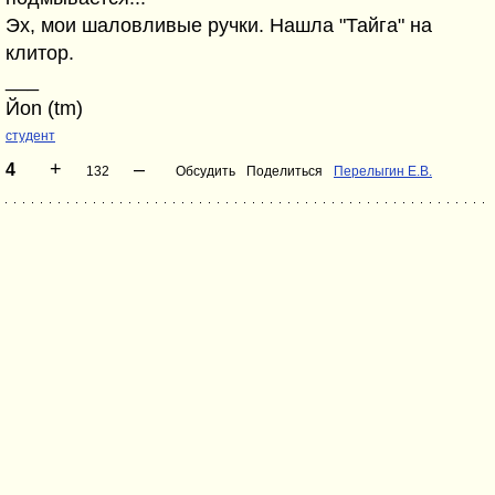
Эх, мои шаловливые ручки. Нашла "Тайга" на
клитор.
___
Йоn (tm)
студент
+
–
4
132
Обсудить
Поделиться
Перелыгин Е.В.