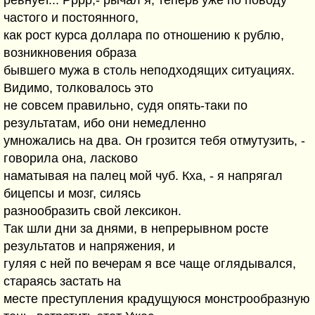
ревнует... Рррр,- рычал я, теперь уже по поводу
частого и постоянного,
как рост курса доллара по отношению к рублю,
возникновения образа
бывшего мужа в столь неподходящих ситуациях.
Видимо, толковалось это
не совсем правильно, судя опять-таки по
результатам, ибо они немедленно
умножались на два. Он грозится тебя отмутузить, -
говорила она, ласково
наматывая на палец мой чуб. Кха, - я напрягал
бицепсы и мозг, силясь
разнообразить свой лексикон.
Так шли дни за днями, в непрерывном росте
результатов и напряжения, и
гуляя с ней по вечерам я все чаще оглядывался,
стараясь застать на
месте преступления крадущуюся монстрообразную