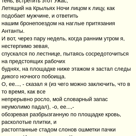
тень, встретить этот Ужас,
Летящий на Крыльях Ночи лицом к лицу, как
подобает мужчине, и ответить
нашим бронепоездом на наглые притязания
Антанты.
И вот, через пару недель, когда ранним утром я,
нестерпимо зевая,
спускался по лестнице, пытаясь сосредоточиться
на предстоящих рабочих
буднях, на площадке ниже этажом я застал следы
дикого ночного побоища.
О, ее..., - сказал я (из чего можно заключить, что в
то время, как все
непрерывно росло, мой словарный запас
неумолимо падал), -о, ее...,-
обозревая разбрызганную по площадке кровь,
расколотые плитки, и
растоптанные стадом слонов ошметки пачки