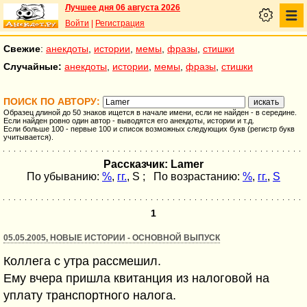
Лучшее дня 06 августа 2026
Войти
|
Регистрация
Свежие
:
анекдоты
,
истории
,
мемы
,
фразы
,
стишки
Случайные:
анекдоты
,
истории
,
мемы
,
фразы
,
стишки
ПОИСК ПО АВТОРУ:
Образец длиной до 50 знаков ищется в начале имени, если не найден - в середине.
Если найден ровно один автор - выводятся его анекдоты, истории и т.д.
Если больше 100 - первые 100 и список возможных следующих букв (регистр букв
учитывается).
Рассказчик: Lamer
По убыванию:
%
,
гг.
,
S
; По возрастанию:
%
,
гг.
,
S
1
05.05.2005, НОВЫЕ ИСТОРИИ - ОСНОВНОЙ ВЫПУСК
Коллега с утра рассмешил.
Ему вчера пришла квитанция из налоговой на
уплату транспортного налога.