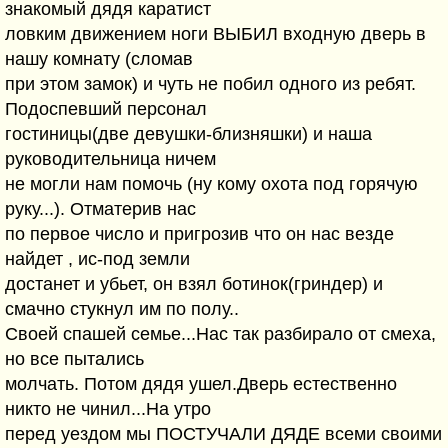
знакомый дядя каратист
ловким движением ноги ВЫБИЛ входную дверь в
нашу комнату (сломав
при этом замок) и чуть не побил одного из ребят.
Подоспевший персонал
гостиницы(две девушки-близняшки) и наша
руководительница ничем
не могли нам помочь (ну кому охота под горячую
руку...). Отматерив нас
по первое число и пригрозив что он нас везде
найдет , ис-под земли
достанет и убьет, он взял ботинок(гриндер) и
смачно стукнул им по полу..
Своей спашей семье...Нас так разбирало от смеха,
но все пытались
молчать. Потом дядя ушел.Дверь естественно
никто не чинил...На утро
перед уездом мы ПОСТУЧАЛИ ДЯДЕ всеми своими