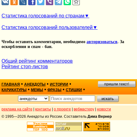
Статистика голосований по странам
Статистика голосований пользователей
Чтобы оставить комментарии, необходимо
авторизоваться
. За
оскорбления и спам - бан.
Общий рейтинг комментаторов
Рейтинг стоп-листов
•
•
•
пришли текст!
ГЛАВНАЯ
АНЕКДОТЫ
ИСТОРИИ
•
•
•
•
КАРИКАТУРЫ
МЕМЫ
ФРАЗЫ
СТИШКИ
реклама на сайте
|
контакты
|
о проекте
|
вебмастеру
|
новости
© 1995—2026 Анекдоты из России. Составитель
Дима Вернер