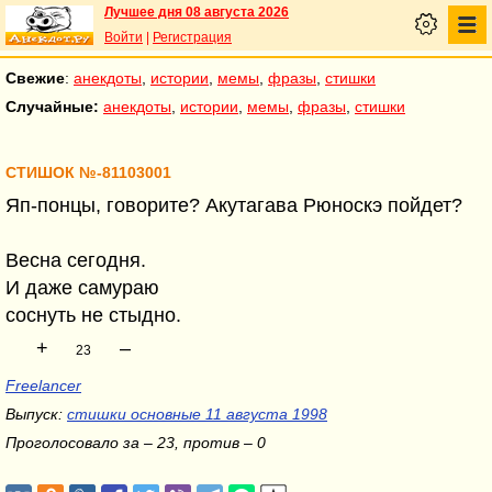
Лучшее дня 08 августа 2026
Войти
|
Регистрация
Свежие
:
анекдоты
,
истории
,
мемы
,
фразы
,
стишки
Случайные:
анекдоты
,
истории
,
мемы
,
фразы
,
стишки
СТИШОК №-81103001
Яп-понцы, говорите? Акутагава Рюноскэ пойдет?
Весна сегодня.
И даже самураю
соснуть не стыдно.
+
–
23
Freelancer
Выпуск:
стишки основные 11 августа 1998
Проголосовало за – 23, против – 0