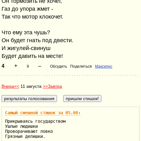
Он тормозить не хочет,
Газ до упора жмет -
Так что мотор клокочет.
Что ему эта чушь?
Он будет гнать под двести.
И жигулей-свинуш
Будет давить на месте!
+
–
4
9
Обсудить
Поделиться
Максипес
Вчера<<
11 августа
>>Завтра
Самый смешной стишок за 05.08:
Прикрываясь государством
Ушлые людишки
Проворачивают ловко
Грязные делишки.