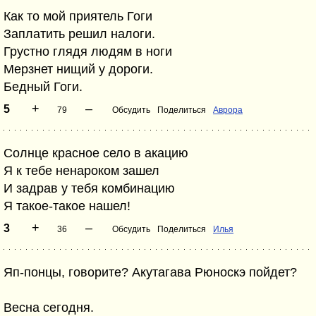
Как то мой приятель Гоги
Заплатить решил налоги.
Грустно глядя людям в ноги
Мерзнет нищий у дороги.
Бедный Гоги.
+
–
5
79
Обсудить
Поделиться
Аврора
Солнце красное село в акацию
Я к тебе ненароком зашел
И задрав у тебя комбинацию
Я такое-такое нашел!
+
–
3
36
Обсудить
Поделиться
Илья
Яп-понцы, говорите? Акутагава Рюноскэ пойдет?
Весна сегодня.