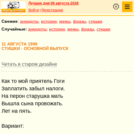
Лучшее дня 06 августа 2026
Войти
|
Регистрация
Свежие
:
анекдоты
,
истории
,
мемы
,
фразы
,
стишки
Случайные:
анекдоты
,
истории
,
мемы
,
фразы
,
стишки
11 АВГУСТА 1998
СТИШКИ - ОСНОВНОЙ ВЫПУСК
Читать в старом дизайне
Как то мой приятель Гоги
Заплатить забыл налоги.
На перон старушка мать
Вышла сына провожать.
Лет на пять.
Вариант: