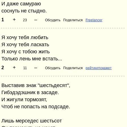
И даже самураю
соснуть не стыдно.
+
–
1
23
Обсудить
Поделиться
Freelancer
Я хочу тебя любить
Я хочу тебя ласкать
Я хочу с тобою жить
Только лень мне встать...
+
–
2
11
Обсудить
Поделиться
рейтингпокажет
Выставив знак "шестьдесят",
Гибэдэдэшник в засаде.
И жигули тормозят,
Чтоб не попасть на подсаде.
Лишь мерседес шестьсот