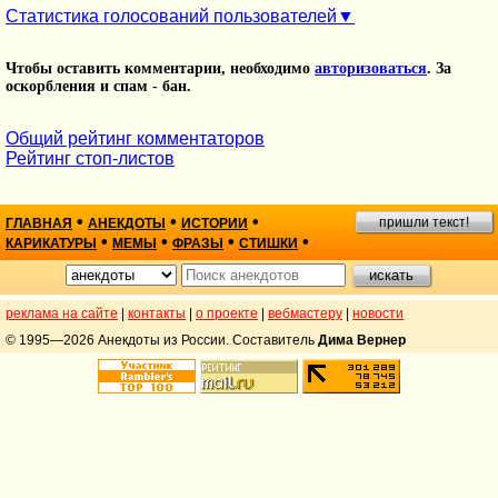
Статистика голосований пользователей
Чтобы оставить комментарии, необходимо
авторизоваться
. За
оскорбления и спам - бан.
Общий рейтинг комментаторов
Рейтинг стоп-листов
•
•
•
пришли текст!
ГЛАВНАЯ
АНЕКДОТЫ
ИСТОРИИ
•
•
•
•
КАРИКАТУРЫ
МЕМЫ
ФРАЗЫ
СТИШКИ
реклама на сайте
|
контакты
|
о проекте
|
вебмастеру
|
новости
© 1995—2026 Анекдоты из России. Составитель
Дима Вернер