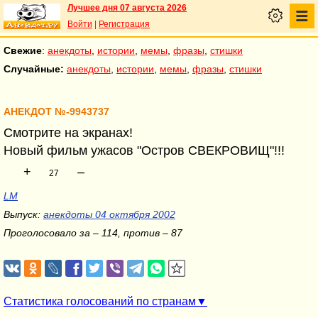
Лучшее дня 07 августа 2026
Войти
|
Регистрация
Свежие
:
анекдоты
,
истории
,
мемы
,
фразы
,
стишки
Случайные:
анекдоты
,
истории
,
мемы
,
фразы
,
стишки
АНЕКДОТ №-9943737
Смотрите на экранах!
Новый фильм ужасов "Остров СВЕКРОВИЩ"!!!
+
–
27
LM
Выпуск:
анекдоты 04 октября 2002
Проголосовало за – 114, против – 87
Статистика голосований по странам