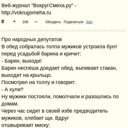
Веб-журнал "ВокругСмеха.ру" -
http://vokrugsmeha.ru
+
–
8
106
Обсудить
Поделиться
ilvis
Про народных депутатов
В обед собралась толпа мужиков устроила бунт
перед усадьбой барина и кричит:
- Барин, выходи!
Барин неспеша доедает обед, выпивает стакан,
выходит на крыльцо.
Посмотрел на толпу и говорит:
- А хули?
Ну мужики постояли, помолчали и разошлись по
домам.
Через час сидит в своей избе предводитель
мужиков, хлебает щи. Вдруг
отшвыривает миску: