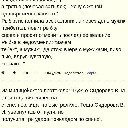
а третье (почесал затылок) - хочу с женой
одновременно кончать".
Рыбка исполнила все желания, а через день мужик
прибегает, ловит рыбку
снова и просит отменить последнее желание.
Рыбка в недоумении: "Зачем
тебе?", а мужик: "Да стою вчера с мужиками, пиво
пью, вдруг чувствую,
кончаю..."
+
–
6
110
Обсудить
Поделиться
Марго
Из милицейского протокола: "Ружье Сидорова В. И.
, три года висевшее на
стене, неожиданно выстрелило. Теща Сидорова В.
И. увернулась от пули, но
получила три удара прикладом по спине".