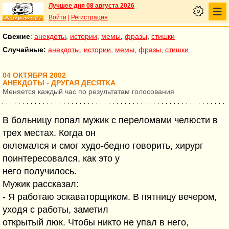
Лучшее дня 08 августа 2026
Войти
|
Регистрация
Свежие
:
анекдоты
,
истории
,
мемы
,
фразы
,
стишки
Случайные:
анекдоты
,
истории
,
мемы
,
фразы
,
стишки
04 ОКТЯБРЯ 2002
АНЕКДОТЫ - ДРУГАЯ ДЕСЯТКА
Меняется каждый час по результатам голосования
В больницу попал мужик с переломами челюсти в
трех местах. Когда он
оклемался и смог худо-бедно говорить, хирург
поинтересовался, как это у
него получилось.
Мужик рассказал:
- Я работаю эскаваторщиком. В пятницу вечером,
уходя с работы, заметил
открытый люк. Чтобы никто не упал в него,