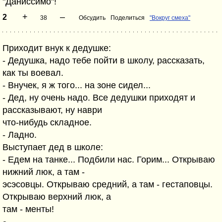
"Даниссимо"!
+
–
2
38
Обсудить
Поделиться
"Вокруг смеха"
Приходит внук к дедушке:
- Дедушка, надо тебе пойти в школу, рассказать,
как ты воевал.
- Внучек, я ж того... на зоне сидел...
- Дед, ну очень надо. Все дедушки приходят и
рассказывают, ну наври
что-нибудь складное.
- Ладно.
Выступает дед в школе:
- Едем на танке... Подбили нас. Горим... Открываю
нижний люк, а там -
эсэсовцы. Открываю средний, а там - гестаповцы.
Открываю верхний люк, а
там - менты!