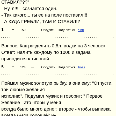
СТАВИЛ???"
- Ну, я!!! - сознается один.
- Так какого... ты ее на поле поставил!!!
- А КУДА ГРЕБЛИ, ТАМ И СТАВИЛ!?
+
–
1
150
Обсудить
Поделиться
Чип
Вопрос: Как разделить 0,8л. водки на 3 человек
Ответ: Налить каждому по 100г. и задача
приводится к типовой
+
–
5
124
Обсудить
Поделиться
boss
Поймал мужик золотую рыбку, а она ему: "Отпусти,
три любые желания
исполню". Подумал мужик и говорит: " Первое
желание - это чтобы у меня
всегда было много денег; второе - чтобы выпивка
всегда была хорошей; ну