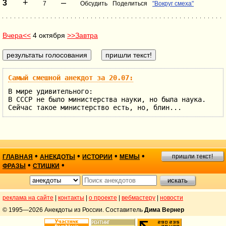
+
–
3
7
Обсудить
Поделиться
"Вокруг смеха"
Вчера<<
4 октября
>>Завтра
Самый смешной анекдот за 20.07:
В мире удивительного:
В СССР не было министерства науки, но была наука.
Сейчас такое министерство есть, но, блин...
•
•
•
•
пришли текст!
ГЛАВНАЯ
АНЕКДОТЫ
ИСТОРИИ
МЕМЫ
•
•
ФРАЗЫ
СТИШКИ
реклама на сайте
|
контакты
|
о проекте
|
вебмастеру
|
новости
© 1995—2026 Анекдоты из России. Составитель
Дима Вернер