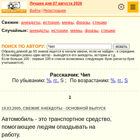
Лучшее дня 07 августа 2026
Войти
|
Регистрация
Свежие
:
анекдоты
,
истории
,
мемы
,
фразы
,
стишки
Случайные:
анекдоты
,
истории
,
мемы
,
фразы
,
стишки
ПОИСК ПО АВТОРУ:
Образец длиной до 50 знаков ищется в начале имени, если не найден - в середине.
Если найден ровно один автор - выводятся его анекдоты, истории и т.д.
Если больше 100 - первые 100 и список возможных следующих букв (регистр букв
учитывается).
Рассказчик: Чип
По убыванию:
%
,
гг.
,
S
; По возрастанию:
%
,
гг.
,
S
1
19.03.2005, СВЕЖИЕ АНЕКДОТЫ - ОСНОВНОЙ ВЫПУСК
Автомобиль - это транспортное средство,
помогающее людям опаздывать на
работу.