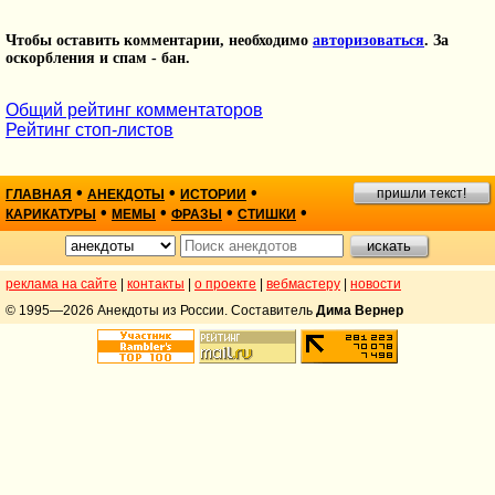
Чтобы оставить комментарии, необходимо
авторизоваться
. За
оскорбления и спам - бан.
Общий рейтинг комментаторов
Рейтинг стоп-листов
•
•
•
пришли текст!
ГЛАВНАЯ
АНЕКДОТЫ
ИСТОРИИ
•
•
•
•
КАРИКАТУРЫ
МЕМЫ
ФРАЗЫ
СТИШКИ
реклама на сайте
|
контакты
|
о проекте
|
вебмастеру
|
новости
© 1995—2026 Анекдоты из России. Составитель
Дима Вернер