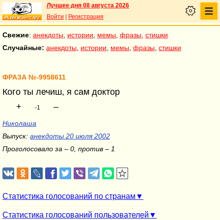
Лучшее дня 08 августа 2026
Войти
|
Регистрация
Свежие
:
анекдоты
,
истории
,
мемы
,
фразы
,
стишки
Случайные:
анекдоты
,
истории
,
мемы
,
фразы
,
стишки
ФРАЗА №-9958611
Кого ты лечиш, я сам доктор
+
–
-1
Николаша
Выпуск:
анекдоты 20 июля 2002
Проголосовало за – 0, против – 1
Статистика голосований по странам
Статистика голосований пользователей