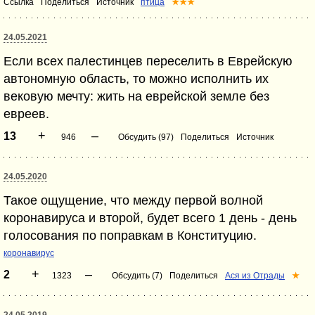
Ссылка
Поделиться
Источник
птица
★★★
24.05.2021
Если всех палестинцев переселить в Еврейскую
автономную область, то можно исполнить их
вековую мечту: жить на еврейской земле без
евреев.
+
–
13
946
Обсудить (97)
Поделиться
Источник
24.05.2020
Такое ощущение, что между первой волной
коронавируса и второй, будет всего 1 день - день
голосования по поправкам в Конституцию.
коронавирус
+
–
2
1323
Обсудить (7)
Поделиться
Ася из Отрады
★