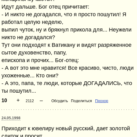
Идут дальше. Бог отец причитает:
- И никто не догадался, что я просто пошутил! Я
работал целую неделю,
выпил чуток, ну и брякнул прикола для... Hеужели
никто не догадался?
Тут они подходят к Ватикану и видят разряженное
сытое духовенство, папу,
епископа и прочих... Бог-отец:
- А вот это мне нравится! Все красиво, чисто, люди
ухоженные... Кто они?
- А это, папа, те люди, которые ДОГАДАЛИСЬ, что
ты пошутил...
+
–
10
2112
Обсудить
Поделиться
Прохор
24.05.1998
Приходит к ювелиру новый русский, дает золотой
слиток и просит