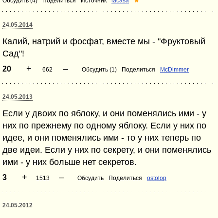
Обсудить (4)
Поделиться
Источник
lacasa
★
24.05.2014
Калий, натрий и фосфат, вместе мы - "Фруктовый
Сад"!
+
–
20
662
Обсудить (1)
Поделиться
McDimmer
24.05.2013
Если у двоих по яблоку, и они поменялись ими - у
них по прежнему по одному яблоку. Если у них по
идее, и они поменялись ими - то у них теперь по
две идеи. Если у них по секрету, и они поменялись
ими - у них больше нет секретов.
+
–
3
1513
Обсудить
Поделиться
ostolop
24.05.2012