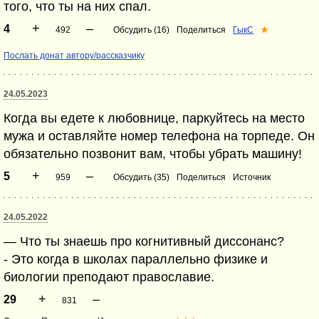
того, что ты на них спал.
+
–
4
492
Обсудить (16)
Поделиться
ГыкС
★
Послать донат автору/рассказчику
24.05.2023
Когда вы едете к любовнице, паркуйтесь на место
мужа и оставляйте номер телефона на торпеде. Он
обязательно позвонит вам, чтобы убрать машину!
+
–
5
959
Обсудить (35)
Поделиться
Источник
24.05.2022
— Что ты знаешь про когнитивный диссонанс?
- Это когда в школах параллельно физике и
биологии преподают православие.
+
–
29
831