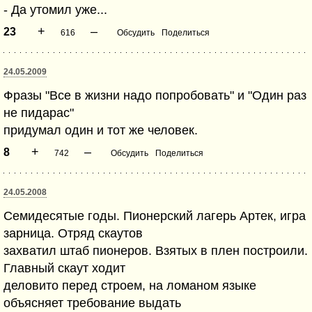
- Да утомил уже...
+
–
23
616
Обсудить
Поделиться
24.05.2009
Фразы "Все в жизни надо попробовать" и "Один раз
не пидaрас"
придумал один и тот же человек.
+
–
8
742
Обсудить
Поделиться
24.05.2008
Семидесятые годы. Пионерский лагерь Артек, игра
зарница. Отряд скаутов
захватил штаб пионеров. Взятых в плен построили.
Главный скаут ходит
деловито перед строем, на ломаном языке
объясняет требование выдать