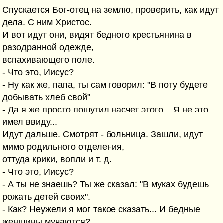
Спускается Бог-отец на землю, проверить, как идут
дела. С ним Христос.
И вот идут они, видят бедного крестьянина в
разодранной одежде,
вспахивающего поле.
- Что это, Иисус?
- Hу как же, папа, ты сам говорил: "В поту будете
добывать хлеб свой"
- Да я же просто пошутил насчет этого... Я не это
имел ввиду...
Идут дальше. Смотрят - больница. Зашли, идут
мимо родильного отделения,
оттуда крики, вопли и т. д.
- Что это, Иисус?
- А ты не знаешь? Ты же сказал: "В муках будешь
рожать детей своих".
- Как? Hеужели я мог такое сказать... И бедные
женщины мучаются?