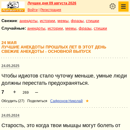
Лучшее дня 09 августа 2026
Войти
|
Регистрация
Свежие
:
анекдоты
,
истории
,
мемы
,
фразы
,
стишки
Случайные:
анекдоты
,
истории
,
мемы
,
фразы
,
стишки
24 МАЯ
ЛУЧШИЕ АНЕКДОТЫ ПРОШЛЫХ ЛЕТ В ЭТОТ ДЕНЬ
СВЕЖИЕ АНЕКДОТЫ - ОСНОВНОЙ ВЫПУСК
24.05.2025
Чтобы идиотов стало чуточку меньше, умные люди
должны перестать предохраняться.
+
–
7
269
Обсудить (27)
Поделиться
Сафронов Николай
★
24.05.2024
Старость, это когда твои мышцы могут болеть от