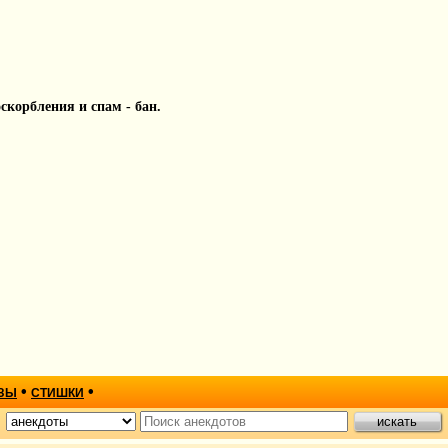
 оскорбления и спам - бан.
•
•
ЗЫ
СТИШКИ