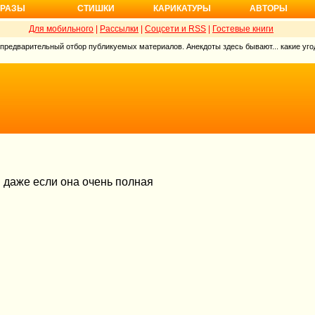
РАЗЫ
СТИШКИ
КАРИКАТУРЫ
АВТОРЫ
Для мобильного
|
Рассылки
|
Соцсети и RSS
|
Гостевые книги
 предварительный отбор публикуемых материалов. Анекдоты здесь бывают... какие угод
. даже если она очень полная