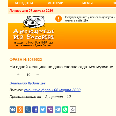
АНЕКДОТЫ
ИСТОРИИ
МЕМЫ
Ф
Лучшее дня 07 августа 2026
Предупреждение: у нас есть цензура и
покиньте сайт.
18+
ФРАЗА №1089522
Ни одной женщине не дано сполна отдаться мужчине,.
+
–
-10
Владимир Кудрявцев
Выпуск:
смешные фразы 06 марта 2020
Проголосовало за – 2, против – 12