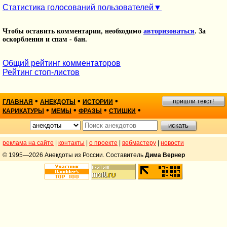
Статистика голосований пользователей
Чтобы оставить комментарии, необходимо
авторизоваться
. За
оскорбления и спам - бан.
Общий рейтинг комментаторов
Рейтинг стоп-листов
•
•
•
пришли текст!
ГЛАВНАЯ
АНЕКДОТЫ
ИСТОРИИ
•
•
•
•
КАРИКАТУРЫ
МЕМЫ
ФРАЗЫ
СТИШКИ
реклама на сайте
|
контакты
|
о проекте
|
вебмастеру
|
новости
© 1995—2026 Анекдоты из России. Составитель
Дима Вернер