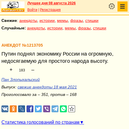
Лучшее дня 08 августа 2026
Войти
|
Регистрация
Свежие
:
анекдоты
,
истории
,
мемы
,
фразы
,
стишки
Случайные:
анекдоты
,
истории
,
мемы
,
фразы
,
стишки
АНЕКДОТ №1213705
Путин поднял экономику России на огромную,
недосягаемую для простого народа высоту.
+
–
183
Пан Злопыхальский
Выпуск:
свежие анекдоты 18 мая 2021
Проголосовало за – 351, против – 168
Статистика голосований по странам