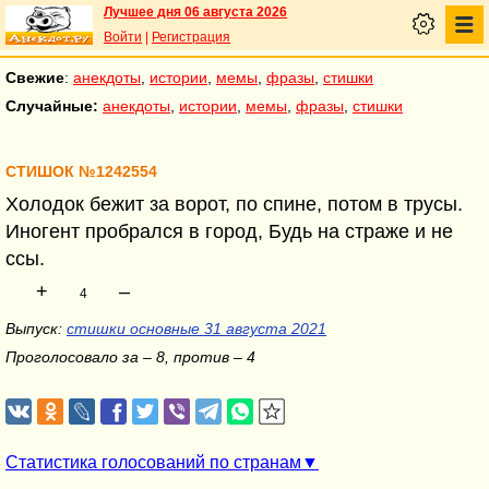
Лучшее дня 06 августа 2026
Войти
|
Регистрация
Свежие
:
анекдоты
,
истории
,
мемы
,
фразы
,
стишки
Случайные:
анекдоты
,
истории
,
мемы
,
фразы
,
стишки
СТИШОК №1242554
Холодок бежит за ворот, по спине, потом в трусы.
Иногент пробрался в город, Будь на страже и не
ссы.
+
–
4
Выпуск:
стишки основные 31 августа 2021
Проголосовало за – 8, против – 4
Статистика голосований по странам