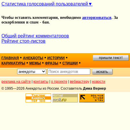
Статистика голосований пользователей
Чтобы оставить комментарии, необходимо
авторизоваться
. За
оскорбления и спам - бан.
Общий рейтинг комментаторов
Рейтинг стоп-листов
•
•
•
пришли текст!
ГЛАВНАЯ
АНЕКДОТЫ
ИСТОРИИ
•
•
•
•
КАРИКАТУРЫ
МЕМЫ
ФРАЗЫ
СТИШКИ
реклама на сайте
|
контакты
|
о проекте
|
вебмастеру
|
новости
© 1995—2026 Анекдоты из России. Составитель
Дима Вернер