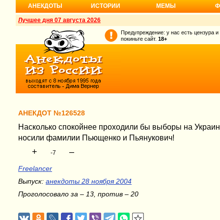
АНЕКДОТЫ
ИСТОРИИ
МЕМЫ
Ф
Лучшее дня 07 августа 2026
Предупреждение: у нас есть цензура и
покиньте сайт.
18+
АНЕКДОТ №126528
Насколько спокойнее проходили бы выборы на Украин
носили фамилии Пьющенко и Пьянукович!
+
–
-7
Freelancer
Выпуск:
анекдоты 28 ноября 2004
Проголосовало за – 13, против – 20