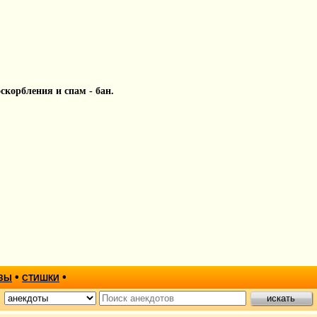
 оскорбления и спам - бан.
•
•
ЗЫ
СТИШКИ