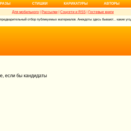
РАЗЫ
СТИШКИ
КАРИКАТУРЫ
АВТОРЫ
Для мобильного
|
Рассылки
|
Соцсети и RSS
|
Гостевые книги
 предварительный отбор публикуемых материалов. Анекдоты здесь бывают... какие угод
е, если бы кандидаты