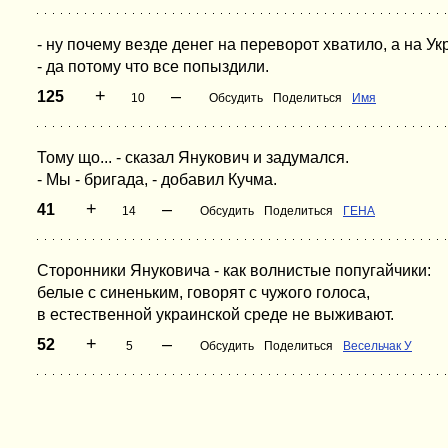
- ну почему везде денег на переворот хватило, а на Ук
- да потому что все попыздили.
+
–
125
10
Обсудить
Поделиться
Имя
Тому що... - сказал Янукович и задумался.
- Мы - бригада, - добавил Кучма.
+
–
41
14
Обсудить
Поделиться
ГЕНА
Сторонники Януковича - как волнистые попугайчики:
белые с синеньким, говорят с чужого голоса,
в естественной украинской среде не выживают.
+
–
52
5
Обсудить
Поделиться
Весельчак У