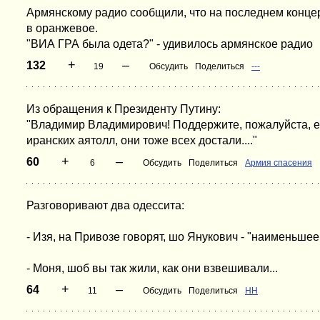
Армянскому радио сообщили, что на последнем конце
в оранжевое.
"ВИА ГРА была одета?" - удивилось армянское радио
+
–
132
19
Обсудить
Поделиться
---
Из обращения к Президенту Путину:
"Владимир Владимирович! Поддержите, пожалуйста, 
иранских аятолл, они тоже всех достали...."
+
–
60
6
Обсудить
Поделиться
Армия спасения
Разговоривают два одессита:
- Изя, на Привозе говорят, шо Янукович - "наименьшее 
- Моня, шоб вы так жили, как они взвешивали...
+
–
64
11
Обсудить
Поделиться
НН