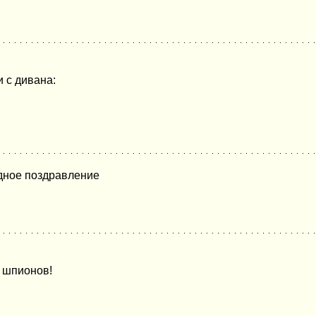
и с дивана:
едное поздравление
х шпионов!