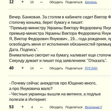
+
–
12
10
Обсудить
Поделиться
Кипрень
Вечер. Банковая. За столом в кабинете сидит Виктор 
стопочку коньяка, берет бумагу и пишет:
"Премьер-министру Украины Виктору Федоровичу Янук
премьер-министра Украины Виктора Федоровича Янук
Я, Виктор Федорович Янукович , 19... года рождения, 
освободить меня от исполнения обязанностей премье
Дата. Подпись".
Внимательно смотрит на бумагу, наливает еще стопочк
Секунду думает и пишет под заявлением: "Отказать".
+
–
40
14
Обсудить
Поделиться
РУСЛАН
- Почему сейчас анекдотов про Ющенко много,
а про Януковича мало?
- Честные украинцы вышли на митинги, а подлые
полезли в Интернет.
+
–
53
4
Обсудить
Поделиться
Весельчак У