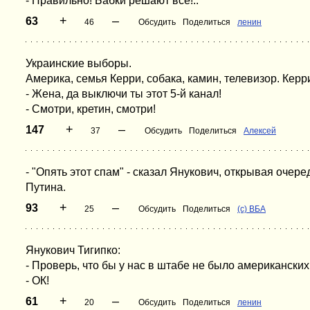
- Правильно! Бабки решают все!..
+
–
63
46
Обсудить
Поделиться
ленин
Украинские выборы.
Америка, семья Керри, собака, камин, телевизор. Керр
- Жена, да выключи ты этот 5-й канал!
- Смотри, кретин, смотри!
+
–
147
37
Обсудить
Поделиться
Алексей
- "Опять этот спам" - сказал Янукович, открывая очер
Путина.
+
–
93
25
Обсудить
Поделиться
(с) ВБА
Янукович Тигипко:
- Проверь, что бы у нас в штабе не было американски
- ОК!
+
–
61
20
Обсудить
Поделиться
ленин