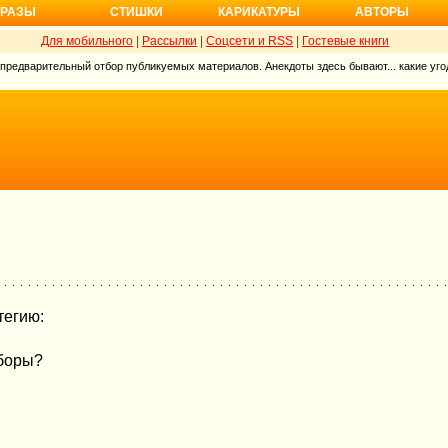
РАЗЫ
СТИШКИ
КАРИКАТУРЫ
АВТОРЫ
Для мобильного
|
Рассылки
|
Соцсети и RSS
|
Гостевые книги
 предварительный отбор публикуемых материалов. Анекдоты здесь бывают... какие угод
тегию:
ыборы?