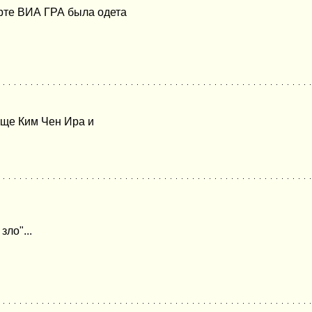
рте ВИА ГРА была одета
еще Ким Чен Ира и
зло"...