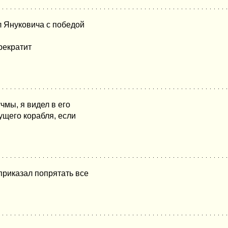
л Януковича с победой
рекратит
мы, я видел в его
ущего корабля, если
приказал попрятать все