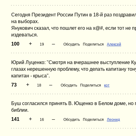
Сегодня Президент России Путин в 18-й раз поздрави
на выборах.
Янукович сказал, что пошлет его на х@#, если тот не п
издеваться.
+
–
100
19
Обсудить
Поделиться
Алексей
Юрий Луценко: "Смотря на вчерашнее выступление Куч
глазах нерешенную проблему, что делать капитану тон
капитан - крыса".
+
–
73
18
Обсудить
Поделиться
кот
Буш согласился принять В. Ющенко в Белом доме, но 
библии.
+
–
141
16
Обсудить
Поделиться
Леонид