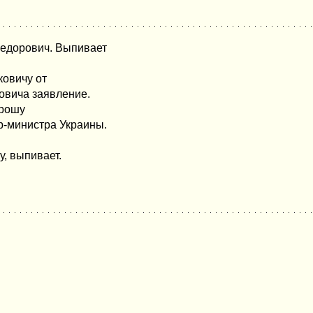
Федорович. Выпивает
овичу от
овича заявление.
прошу
р-министра Украины.
у, выпивает.