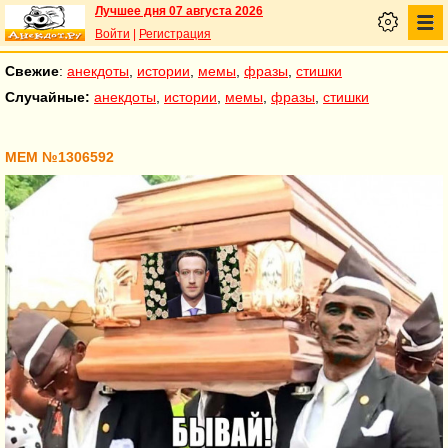
Лучшее дня 07 августа 2026
Войти
|
Регистрация
Свежие
:
анекдоты
,
истории
,
мемы
,
фразы
,
стишки
Случайные:
анекдоты
,
истории
,
мемы
,
фразы
,
стишки
МЕМ №1306592