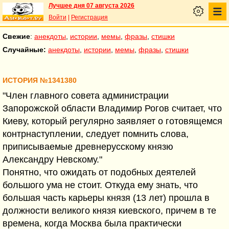
Лучшее дня 07 августа 2026
Войти
|
Регистрация
Свежие
:
анекдоты
,
истории
,
мемы
,
фразы
,
стишки
Случайные:
анекдоты
,
истории
,
мемы
,
фразы
,
стишки
ИСТОРИЯ №1341380
"Член главного совета администрации
Запорожской области Владимир Рогов считает, что
Киеву, который регулярно заявляет о готовящемся
контрнаступлении, следует помнить слова,
приписываемые древнерусскому князю
Александру Невскому."
Понятно, что ожидать от подобных деятелей
большого ума не стоит. Откуда ему знать, что
большая часть карьеры князя (13 лет) прошла в
должности великого князя киевского, причем в те
времена, когда Москва была практически