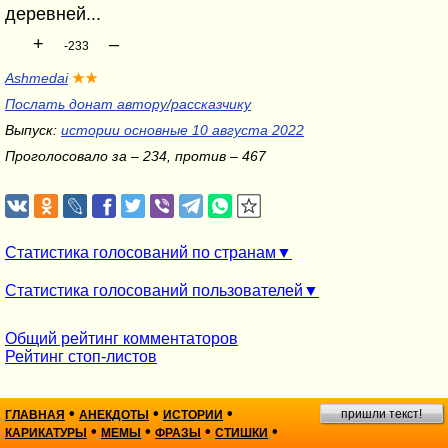
деревней...
+
–
-233
Ashmedai
★★
Послать донат автору/рассказчику
Выпуск:
истории основные 10 августа 2022
Проголосовало за – 234, против – 467
Статистика голосований по странам
Статистика голосований пользователей
Общий рейтинг комментаторов
Рейтинг стоп-листов
•
•
•
пришли текст!
ГЛАВНАЯ
АНЕКДОТЫ
ИСТОРИИ
•
•
•
•
КАРИКАТУРЫ
МЕМЫ
ФРАЗЫ
СТИШКИ