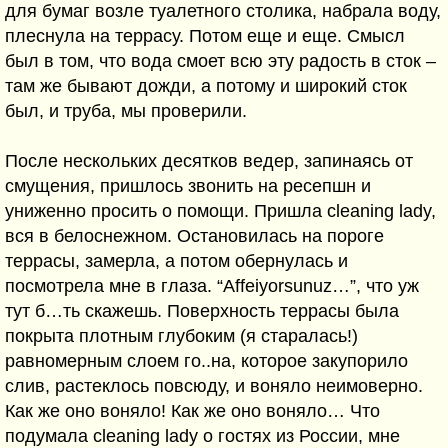
для бумаг возле туалетного столика, набрала воду,
плеснула на террасу. Потом еще и еще. Смысл
был в том, что вода смоет всю эту радость в сток –
там же бывают дожди, а потому и широкий сток
был, и труба, мы проверили.
После нескольких десятков ведер, запинаясь от
смущения, пришлось звонить на ресепшн и
униженно просить о помощи. Пришла cleaning lady,
вся в белоснежном. Остановилась на пороге
террасы, замерла, а потом обернулась и
посмотрела мне в глаза. “Affeiyorsunuz…”, что уж
тут б…ть скажешь. Поверхность террасы была
покрыта плотным глубоким (я старалась!)
равномерным слоем го..на, которое закупорило
слив, растеклось повсюду, и воняло неимоверно.
Как же оно воняло! Как же оно воняло… Что
подумала cleaning lady о гостях из России, мне