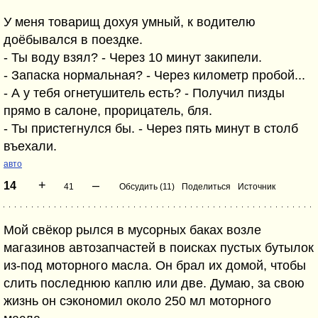
У меня товарищ дохуя умный, к водителю
доёбывался в поездке.
- Ты воду взял? - Через 10 минут закипели.
- Запаска нормальная? - Через километр пробой...
- А у тебя огнетушитель есть? - Получил пизды
прямо в салоне, прорицатель, бля.
- Ты пристегнулся бы. - Через пять минут в столб
въехали.
авто
+
–
14
41
Обсудить (11)
Поделиться
Источник
Мой свёкор рылся в мусорных баках возле
магазинов автозапчастей в поисках пустых бутылок
из-под моторного масла. Он брал их домой, чтобы
слить последнюю каплю или две. Думаю, за свою
жизнь он сэкономил около 250 мл моторного