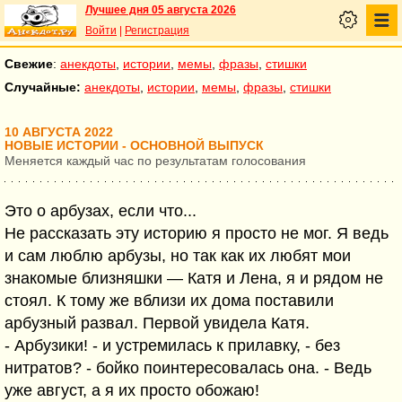
Лучшее дня 05 августа 2026
Войти
|
Регистрация
Свежие
:
анекдоты
,
истории
,
мемы
,
фразы
,
стишки
Случайные:
анекдоты
,
истории
,
мемы
,
фразы
,
стишки
10 АВГУСТА 2022
НОВЫЕ ИСТОРИИ - ОСНОВНОЙ ВЫПУСК
Меняется каждый час по результатам голосования
Это о арбузах, если что...
Не рассказать эту историю я просто не мог. Я ведь
и сам люблю арбузы, но так как их любят мои
знакомые близняшки — Катя и Лена, я и рядом не
стоял. К тому же вблизи их дома поставили
арбузный развал. Первой увидела Катя.
- Арбузики! - и устремилась к прилавку, - без
нитратов? - бойко поинтересовалась она. - Ведь
уже август, а я их просто обожаю!