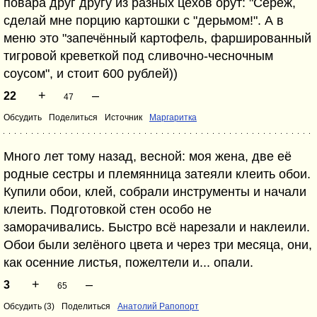
повара друг другу из разных цехов орут: "Серёж,
сделай мне порцию картошки с "дерьмом!". А в
меню это "запечённый картофель, фаршированный
тигровой креветкой под сливочно-чесночным
соусом", и стоит 600 рублей))
+
–
22
47
Обсудить
Поделиться
Источник
Маргаритка
Много лет тому назад, весной: моя жена, две её
родные сестры и племянница затеяли клеить обои.
Купили обои, клей, собрали инструменты и начали
клеить. Подготовкой стен особо не
заморачивались. Быстро всё нарезали и наклеили.
Обои были зелёного цвета и через три месяца, они,
как осенние листья, пожелтели и... опали.
+
–
3
65
Обсудить (3)
Поделиться
Анатолий Рапопорт