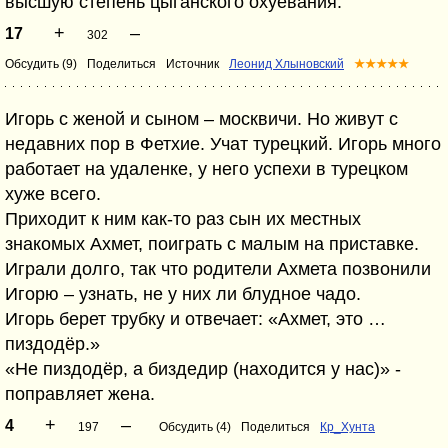
высшую степень цыганского охуевания.
+
–
17
302
Обсудить (9)
Поделиться
Источник
Леонид Хлыновский
★★★★★
Игорь с женой и сыном – москвичи. Но живут с
недавних пор в Фетхие. Учат турецкий. Игорь много
работает на удаленке, у него успехи в турецком
хуже всего.
Приходит к ним как-то раз сын их местных
знакомых Ахмет, поиграть с малым на приставке.
Играли долго, так что родители Ахмета позвонили
Игорю – узнать, не у них ли блудное чадо.
Игорь берет трубку и отвечает: «Ахмет, это …
пиздодёр.»
«Не пиздодёр, а биздедир (находится у нас)» -
поправляет жена.
+
–
4
197
Обсудить (4)
Поделиться
Кр_Хунта