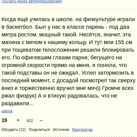
Послать донат автору/рассказчику
Когда ещё училась в школе, на физкультуре играли
в баскетбол. Был у нас в классе парень - под два
метра ростом, мощный такой. Несётся, значит, эта
махина с мячом к нашему кольцу. И тут мои 155 см
при тощеватом телосложении решили блокировать
его. По офигевшим глазам парня, бегущего на
огромной скорости прямо на меня, я поняла, что
такой подставы он не ожидал. Успел затормозить в
последний момент, с досадой посмотрел так сверху
вниз и торжественно вручил мне мяч)) Громче всех
ржал физрук) А я втихую радовалась, что не
раздавили...
школа
+
–
19
622
Обсудить (12)
Поделиться
Источник
Маргаритка