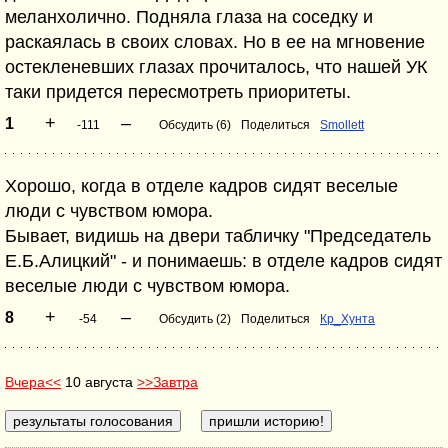
меланхолично. Подняла глаза на соседку и
раскаялась в своих словах. Но в ее на мгновение
остекленевших глазах прочиталось, что нашей УК
таки придется пересмотреть приоритеты.
+
–
1
-111
Обсудить (6)
Поделиться
Smollett
Хорошо, когда в отделе кадров сидят веселые
люди с чувством юмора.
Бывает, видишь на двери табличку "Председатель
Е.Б.Алицкий" - и понимаешь: в отделе кадров сидят
веселые люди с чувством юмора.
+
–
8
-54
Обсудить (2)
Поделиться
Кр_Хунта
Вчера<<
10 августа
>>Завтра