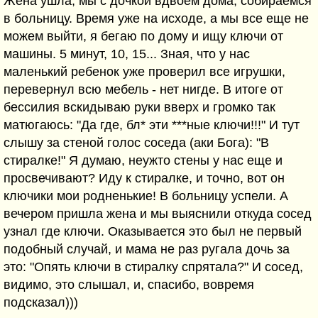
Жена ушла, мы с дочкой вдвоем дома, собираемся
в больницу. Время уже на исходе, а мы все еще не
можем выйти, я бегаю по дому и ищу ключи от
машины. 5 минут, 10, 15... Зная, что у нас
маленький ребенок уже проверил все игрушки,
перевернул всю мебель - нет нигде. В итоге от
бессилия вскидываю руки вверх и громко так
матюгаюсь: "Да где, бл* эти ***ные ключи!!!" И тут
слышу за стеной голос соседа (аки Бога): "В
стиралке!" Я думаю, неужто стены у нас еще и
просвечивают? Иду к стиралке, и точно, вот он
ключики мои родненькие! В больницу успели. А
вечером пришла жена и мы выяснили откуда сосед
узнал где ключи. Оказывается это был не первый
подобный случай, и мама не раз ругала дочь за
это: "Опять ключи в стиралку спрятала?" И сосед,
видимо, это слышал, и, спасибо, вовремя
подсказал)))