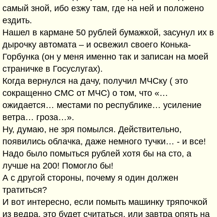
самый зной, ибо езжу там, где на ней и положено
ездить.
Нашел в кармане 50 рублей бумажкой, засунул их в
дырочку автомата – и освежил своего Конька-
Горбунка (он у меня именно так и записан на моей
страничке в Госуслугах).
Когда вернулся на дачу, получил МЧСку ( это
сокращенно СМС от МЧС) о том, что «…
ожидается… местами по республике… усиление
ветра… гроза…».
Ну, думаю, не зря помылся. Действительно,
появились облачка, даже немного тучки… - и все!
Надо было помыться рублей хотя бы на сто, а
лучше на 200! Помогло бы!
А с другой стороны, почему я один должен
тратиться?
И вот интересно, если помыть машинку тряпочкой
из ведра, это будет считаться, или завтра опять на