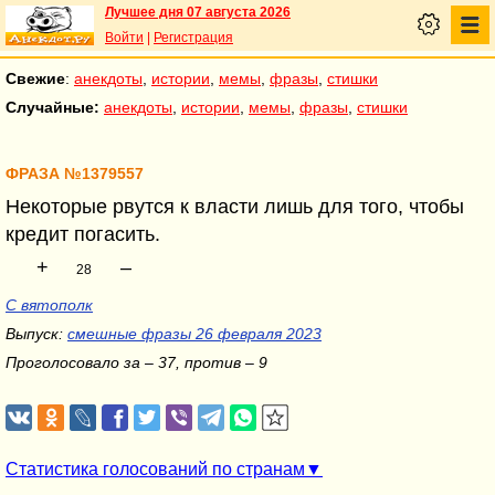
Лучшее дня 07 августа 2026
Войти
|
Регистрация
Свежие
:
анекдоты
,
истории
,
мемы
,
фразы
,
стишки
Случайные:
анекдоты
,
истории
,
мемы
,
фразы
,
стишки
ФРАЗА №1379557
Некоторые рвутся к власти лишь для того, чтобы
кредит погасить.
+
–
28
С вятополк
Выпуск:
смешные фразы 26 февраля 2023
Проголосовало за – 37, против – 9
Статистика голосований по странам