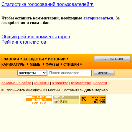
Статистика голосований пользователей
Чтобы оставить комментарии, необходимо
авторизоваться
. За
оскорбления и спам - бан.
Общий рейтинг комментаторов
Рейтинг стоп-листов
•
•
•
пришли текст!
ГЛАВНАЯ
АНЕКДОТЫ
ИСТОРИИ
•
•
•
•
КАРИКАТУРЫ
МЕМЫ
ФРАЗЫ
СТИШКИ
реклама на сайте
|
контакты
|
о проекте
|
вебмастеру
|
новости
© 1995—2026 Анекдоты из России. Составитель
Дима Вернер