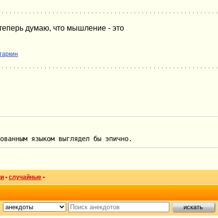
 теперь думаю, что мышление - это
таркин
ованным языком выглядел бы эпично.
ии
•
случайные
•