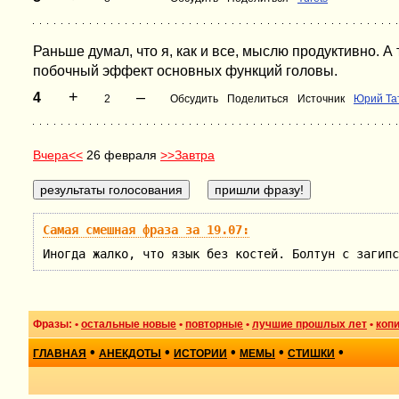
Раньше думал, что я, как и все, мыслю продуктивно. А
побочный эффект основных функций головы.
+
–
4
2
Обсудить
Поделиться
Источник
Юрий Та
Вчера<<
26 февраля
>>Завтра
Самая смешная фраза за 19.07:
Иногда жалко, что язык без костей. Болтун с загипс
Фразы: •
остальные новые
•
повторные
•
лучшие прошлых лет
•
коп
•
•
•
•
•
ГЛАВНАЯ
АНЕКДОТЫ
ИСТОРИИ
МЕМЫ
СТИШКИ