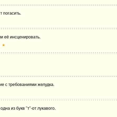
т погасить.
ли её инсценировать.
★
ие с требованиями желудка.
дна из букв "т"-от лукавого.