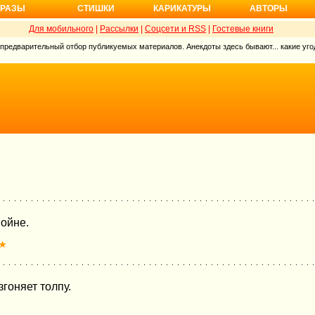
РАЗЫ
СТИШКИ
КАРИКАТУРЫ
АВТОРЫ
Для мобильного
|
Рассылки
|
Соцсети и RSS
|
Гостевые книги
 предварительный отбор публикуемых материалов. Анекдоты здесь бывают... какие угод
войне.
★
гоняет толпу.