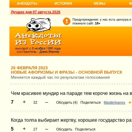
АНЕКДОТЫ
ИСТОРИИ
МЕМЫ
Ф
Лучшее дня 07 августа 2026
Предупреждение: у нас есть цензура и
покиньте сайт.
18+
26 ФЕВРАЛЯ 2023
НОВЫЕ АФОРИЗМЫ И ФРАЗЫ - ОСНОВНОЙ ВЫПУСК
Меняется каждый час по результатам голосования
Чем красивее мундир на параде тем короче жизнь на 
+
–
7
32
Обсудить (4)
Поделиться
MasterIvanov
★
Когда толпа выбирает жертву, хорошее государство раз
+
–
5
27
Обсудить
Поделиться