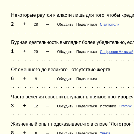
Некоторые рвутся к власти лишь для того, чтобы креди
+
–
2
28
Обсудить
Поделиться
С вятополк
Бурная деятельность выглядит более убедительно, ес
+
–
1
20
Обсудить
Поделиться
Сафронов Николай
От смешного до великого - отсутствие жертв.
+
–
6
9
Обсудить
Поделиться
Часто веления совести вступают в прямое противореч
+
–
3
12
Обсудить
Поделиться
Источник
Firstonx
Жизненный опыт подсказывает,что в слове "Лототрон" о
+
–
8
8
Обсудить
Поделиться
Yurets