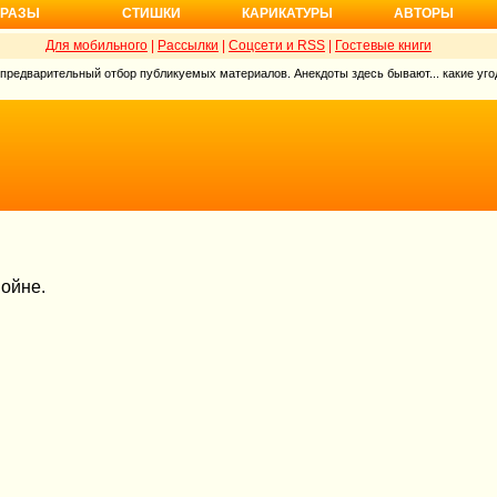
РАЗЫ
СТИШКИ
КАРИКАТУРЫ
АВТОРЫ
Для мобильного
|
Рассылки
|
Соцсети и RSS
|
Гостевые книги
 предварительный отбор публикуемых материалов. Анекдоты здесь бывают... какие угод
войне.