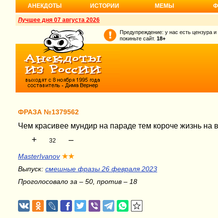
АНЕКДОТЫ
ИСТОРИИ
МЕМЫ
Ф
Лучшее дня 07 августа 2026
Предупреждение: у нас есть цензура и
покиньте сайт.
18+
ФРАЗА №1379562
Чем красивее мундир на параде тем короче жизнь на 
+
–
32
MasterIvanov
★★
Выпуск:
смешные фразы 26 февраля 2023
Проголосовало за – 50, против – 18