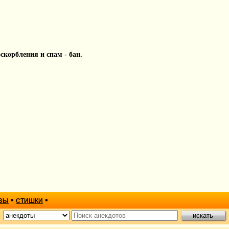
 оскорбления и спам - бан.
•
•
ЗЫ
СТИШКИ