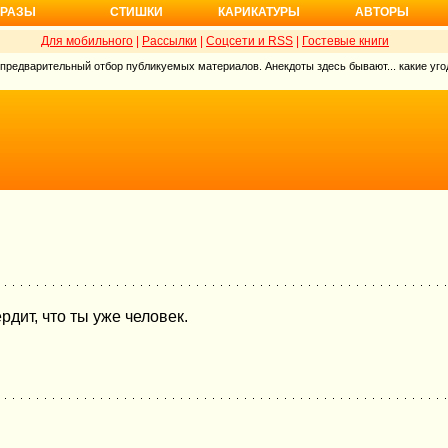
РАЗЫ
СТИШКИ
КАРИКАТУРЫ
АВТОРЫ
Для мобильного
|
Рассылки
|
Соцсети и RSS
|
Гостевые книги
 предварительный отбор публикуемых материалов. Анекдоты здесь бывают... какие угод
дит, что ты уже человек.