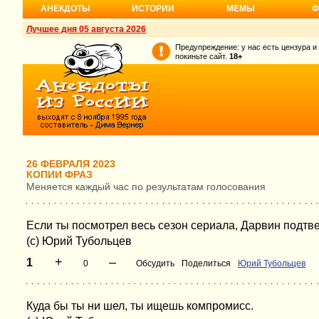
АНЕКДОТЫ
ИСТОРИИ
МЕМЫ
Ф
Лучшее дня 05 августа 2026
Предупреждение: у нас есть цензура и
покиньте сайт.
18+
26 ФЕВРАЛЯ 2023
КОПИИ ФРАЗ
Меняется каждый час по результатам голосования
Если ты посмотрел весь сезон сериала, Дарвин подтвер
(с) Юрий Тубольцев
+
–
1
0
Обсудить
Поделиться
Юрий Тубольцев
Куда бы ты ни шел, ты ищешь компромисс.