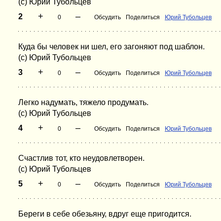
(с) Юрий Тубольцев
+
–
2
0
Обсудить
Поделиться
Юрий Тубольцев
Куда бы человек ни шел, его загоняют под шаблон.
(с) Юрий Тубольцев
+
–
3
0
Обсудить
Поделиться
Юрий Тубольцев
Легко надумать, тяжело продумать.
(с) Юрий Тубольцев
+
–
4
0
Обсудить
Поделиться
Юрий Тубольцев
Счастлив тот, кто неудовлетворен.
(с) Юрий Тубольцев
+
–
5
0
Обсудить
Поделиться
Юрий Тубольцев
Береги в себе обезьяну, вдруг еще пригодится.