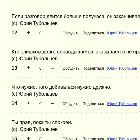
Если разговор длится больше получаса, он заканчивае
(с) Юрий Тубольцев
+
–
12
0
Обсудить
Поделиться
Юрий Тубольцев
Кто слишком долго оправдывается, оказывается не пр
(с) Юрий Тубольцев
+
–
13
0
Обсудить
Поделиться
Юрий Тубольцев
Что нужно, того добиваться нужно дружно.
(с) Юрий Тубольцев
+
–
14
0
Обсудить
Поделиться
Юрий Тубольцев
Ты прав, пока ты спокоен.
(с) Юрий Тубольцев
+
–
15
0
Обсудить
Поделиться
Юрий Тубольцев