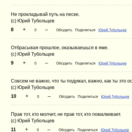
Не прокладывай путь на песке.
(с) Юрий Тубольцев
+
–
8
0
Обсудить
Поделиться
Юрий Тубольцев
Отбрасывая прошлое, оказываешься в яме.
(с) Юрий Тубольцев
+
–
9
0
Обсудить
Поделиться
Юрий Тубольцев
Совсем не важно, что ты подумал, важно, как ты это о
(с) Юрий Тубольцев
+
–
10
0
Обсудить
Поделиться
Юрий Тубольцев
Прав тот, кто молчит, не прав тот, кто помалкивает.
(с) Юрий Тубольцев
+
–
11
0
Обсудить
Поделиться
Юрий Тубольцев