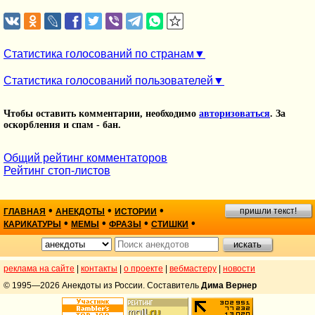
Статистика голосований по странам
Статистика голосований пользователей
Чтобы оставить комментарии, необходимо
авторизоваться
. За
оскорбления и спам - бан.
Общий рейтинг комментаторов
Рейтинг стоп-листов
•
•
•
пришли текст!
ГЛАВНАЯ
АНЕКДОТЫ
ИСТОРИИ
•
•
•
•
КАРИКАТУРЫ
МЕМЫ
ФРАЗЫ
СТИШКИ
реклама на сайте
|
контакты
|
о проекте
|
вебмастеру
|
новости
© 1995—2026 Анекдоты из России. Составитель
Дима Вернер