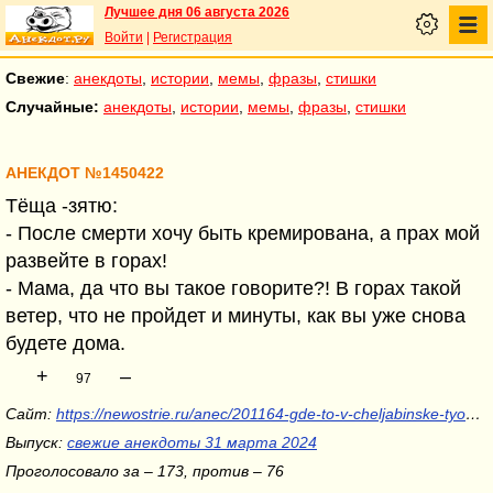
Лучшее дня 06 августа 2026
Войти
|
Регистрация
Свежие
:
анекдоты
,
истории
,
мемы
,
фразы
,
стишки
Случайные:
анекдоты
,
истории
,
мемы
,
фразы
,
стишки
АНЕКДОТ №1450422
Тёща -зятю:
- После смерти хочу быть кремирована, а прах мой
развейте в горах!
- Мама, да что вы такое говорите?! В горах такой
ветер, что не пройдет и минуты, как вы уже снова
будете дома.
+
–
97
Сайт:
https://newostrie.ru/anec/201164-gde-to-v-cheljabinske-tyoscha.html
Выпуск:
свежие анекдоты 31 марта 2024
Проголосовало за – 173, против – 76