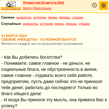
Лучшее дня 09 августа 2026
Войти
|
Регистрация
Свежие
:
анекдоты
,
истории
,
мемы
,
фразы
,
стишки
Случайные:
анекдоты
,
истории
,
мемы
,
фразы
,
стишки
31 МАРТА 2024
СВЕЖИЕ АНЕКДОТЫ - ОСНОВНОЙ ВЫПУСК
Меняется каждый час по результатам голосования
- Как Вы добились богатства?
- Понимаете, самое главное - не деньги, не
социальные блага, не обустроенность в жизни,
самое главное - отдавать всего себя работе,
предприятию, пусть даже сейчас это не приносит
тебе денег, работать до последнего! Только во
благо общего дела!
- И когда Вы приняли эту мысль, она привела Вас к
успеху?