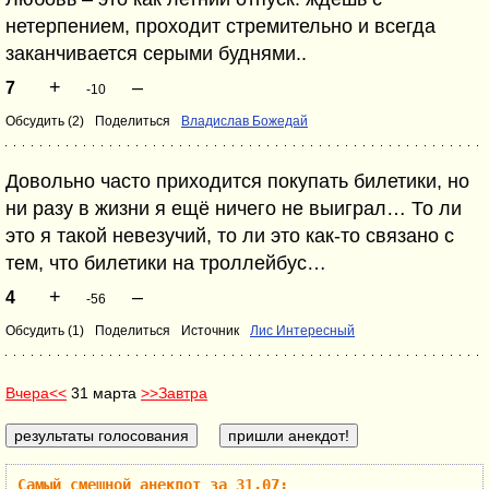
нетерпением, проходит стремительно и всегда
заканчивается серыми буднями..
+
–
7
-10
Обсудить (2)
Поделиться
Владислав Божедай
Довольно часто приходится покупать билетики, но
ни разу в жизни я ещё ничего не выиграл… То ли
это я такой невезучий, то ли это как-то связано с
тем, что билетики на троллейбус…
+
–
4
-56
Обсудить (1)
Поделиться
Источник
Лис Интересный
Вчера<<
31 марта
>>Завтра
Самый смешной анекдот за 31.07: