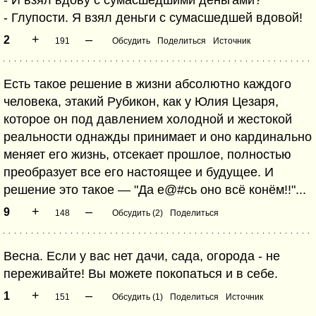
- И взял вдову с сумасшедшими деньгами?
- Глупости. Я взял деньги с сумасшедшей вдовой!
+
–
2
191
Обсудить
Поделиться
Источник
Есть такое решение в жизни абсолютно каждого
человека, этакий Рубикон, как у Юлия Цезаря,
которое он под давлением холодной и жестокой
реальности однажды принимает и оно кардинально
меняет его жизнь, отсекает прошлое, полностью
преобразует все его настоящее и будущее. И
решение это такое — "Да е@#сь оно всё конём!!"...
+
–
9
148
Обсудить (2)
Поделиться
Весна. Если у вас нет дачи, сада, огорода - не
переживайте! Вы можете покопаться и в себе.
+
–
1
151
Обсудить (1)
Поделиться
Источник