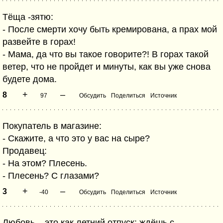
Тёща -зятю:
- После смерти хочу быть кремирована, а прах мой
развейте в горах!
- Мама, да что вы такое говорите?! В горах такой
ветер, что не пройдет и минуты, как вы уже снова
будете дома.
+
–
8
97
Обсудить
Поделиться
Источник
Покупатель в магазине:
- Скажите, а что это у вас на сыре?
Продавец:
- На этом? Плесень.
- Плесень? С глазами?
+
–
3
-40
Обсудить
Поделиться
Источник
Любовь – это как летний отпуск: ждёшь с