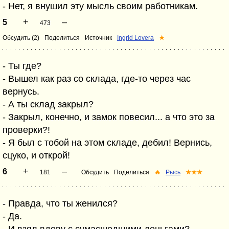
- Нет, я внушил эту мысль своим работникам.
+
–
5
473
Обсудить (2)
Поделиться
Источник
Ingrid Lovera
★
- Ты где?
- Вышел как раз со склада, где-то через час
вернусь.
- А ты склад закрыл?
- Закрыл, конечно, и замок повесил... а что это за
проверки?!
- Я был с тобой на этом складе, дебил! Вернись,
сцуко, и открой!
+
–
6
181
Обсудить
Поделиться
🔥
Рысь
★★★
- Правда, что ты женился?
- Да.