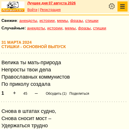
Лучшее дня 07 августа 2026
Войти
|
Регистрация
Свежие
:
анекдоты
,
истории
,
мемы
,
фразы
,
стишки
Случайные:
анекдоты
,
истории
,
мемы
,
фразы
,
стишки
31 МАРТА 2024
СТИШКИ - ОСНОВНОЙ ВЫПУСК
Велика ты мать-природа
Непросты твои дела
Православных коммунистов
По приколу создала
+
–
1
45
Обсудить (1)
Поделиться
Снова в штатах судно,
Снова сносит мост –
Удержаться трудно