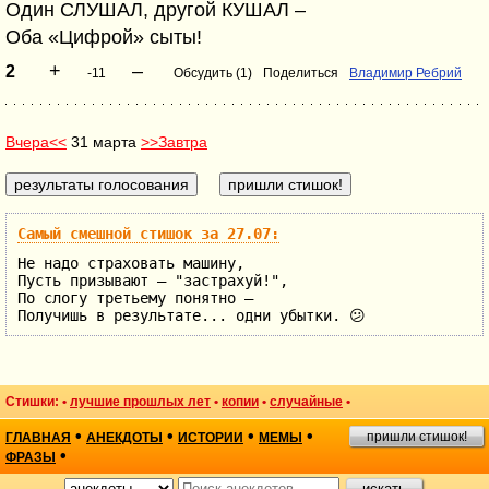
Один СЛУШАЛ, другой КУШАЛ –
Оба «Цифрой» сыты!
+
–
2
-11
Обсудить (1)
Поделиться
Владимир Ребрий
Вчера<<
31 марта
>>Завтра
Самый смешной стишок за 27.07:
Не надо страховать машину,
Пусть призывают – "застрахуй!",
По слогу третьему понятно –
Получишь в результате... одни убытки. 😕
Стишки: •
лучшие прошлых лет
•
копии
•
случайные
•
•
•
•
•
пришли стишок!
ГЛАВНАЯ
АНЕКДОТЫ
ИСТОРИИ
МЕМЫ
•
ФРАЗЫ