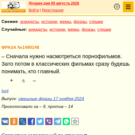
Лучшее дня 09 августа 2026
Войти
|
Регистрация
Свежие
:
анекдоты
,
истории
,
мемы
,
фразы
,
стишки
Случайные:
анекдоты
,
истории
,
мемы
,
фразы
,
стишки
ФРАЗА №1490148
– Сначала нужно насмотреться порнофильмов.
Зато потом в классических фильмах сразу будешь
понимать, кто главный.
+
–
-5
Iurii
Выпуск:
смешные фразы 17 ноября 2024
Проголосовало за – 9, против – 14