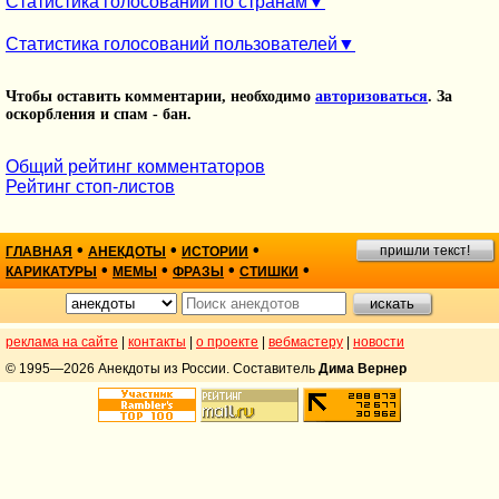
Статистика голосований по странам
Статистика голосований пользователей
Чтобы оставить комментарии, необходимо
авторизоваться
. За
оскорбления и спам - бан.
Общий рейтинг комментаторов
Рейтинг стоп-листов
•
•
•
пришли текст!
ГЛАВНАЯ
АНЕКДОТЫ
ИСТОРИИ
•
•
•
•
КАРИКАТУРЫ
МЕМЫ
ФРАЗЫ
СТИШКИ
реклама на сайте
|
контакты
|
о проекте
|
вебмастеру
|
новости
© 1995—2026 Анекдоты из России. Составитель
Дима Вернер