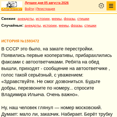
Лучшее дня 05 августа 2026
Войти
|
Регистрация
Свежие
:
анекдоты
,
истории
,
мемы
,
фразы
,
стишки
Случайные:
анекдоты
,
истории
,
мемы
,
фразы
,
стишки
ИСТОРИЯ №1593472
В СССР это было, на закате перестройки.
Появились первые кооперативы, прибарахлились
факсами с автоответчиками. Ребята на обед
вышли, приходят - сообщение на автоответчике ,
голос такой серьёзный, с уважением:
«Здравствуйте. Не смог дозвониться. Будьте
добры, перезвоните по номеру... спросите
Владимира Ильича. Очень важно».
Ну, наш человек глянул — номер московский.
Думает: мало ли, заказчик. Набирает. Берёт трубку