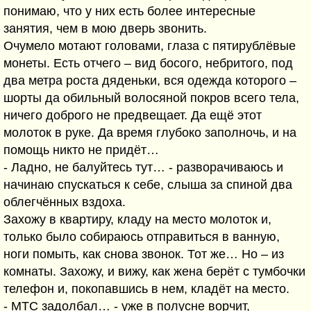
понимаю, что у них есть более интересные
занятия, чем в мою дверь звонить.
Очумело мотают головами, глаза с пятирублёвые
монеты. Есть отчего – вид босого, небритого, под
два метра роста дяденьки, вся одежда которого –
шорты да обильный волосяной покров всего тела,
ничего доброго не предвещает. Да ещё этот
молоток в руке. Да время глубоко заполночь, и на
помощь никто не придёт…
- Ладно, не балуйтесь тут… - разворачиваюсь и
начинаю спускаться к себе, слыша за спиной два
облегчённых вздоха.
Захожу в квартиру, кладу на место молоток и,
только было собираюсь отправиться в ванную,
ноги помыть, как снова звонок. Тот же… Но – из
комнаты. Захожу, и вижу, как жена берёт с тумбочки
телефон и, покопавшись в нем, кладёт на место.
- МТС задолбал… - уже в полусне ворчит,