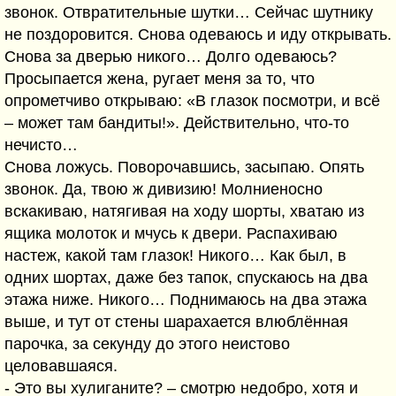
звонок. Отвратительные шутки… Сейчас шутнику
не поздоровится. Снова одеваюсь и иду открывать.
Снова за дверью никого… Долго одеваюсь?
Просыпается жена, ругает меня за то, что
опрометчиво открываю: «В глазок посмотри, и всё
– может там бандиты!». Действительно, что-то
нечисто…
Снова ложусь. Поворочавшись, засыпаю. Опять
звонок. Да, твою ж дивизию! Молниеносно
вскакиваю, натягивая на ходу шорты, хватаю из
ящика молоток и мчусь к двери. Распахиваю
настеж, какой там глазок! Никого… Как был, в
одних шортах, даже без тапок, спускаюсь на два
этажа ниже. Никого… Поднимаюсь на два этажа
выше, и тут от стены шарахается влюблённая
парочка, за секунду до этого неистово
целовавшаяся.
- Это вы хулиганите? – смотрю недобро, хотя и