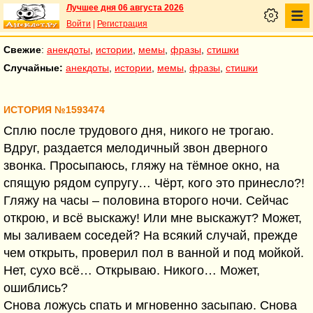
Лучшее дня 06 августа 2026
Войти
|
Регистрация
Свежие
:
анекдоты
,
истории
,
мемы
,
фразы
,
стишки
Случайные:
анекдоты
,
истории
,
мемы
,
фразы
,
стишки
ИСТОРИЯ №1593474
Сплю после трудового дня, никого не трогаю.
Вдруг, раздается мелодичный звон дверного
звонка. Просыпаюсь, гляжу на тёмное окно, на
спящую рядом супругу… Чёрт, кого это принесло?!
Гляжу на часы – половина второго ночи. Сейчас
открою, и всё выскажу! Или мне выскажут? Может,
мы заливаем соседей? На всякий случай, прежде
чем открыть, проверил пол в ванной и под мойкой.
Нет, сухо всё… Открываю. Никого… Может,
ошиблись?
Снова ложусь спать и мгновенно засыпаю. Снова