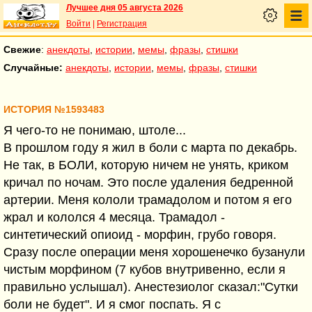
Лучшее дня 05 августа 2026
Войти
|
Регистрация
Свежие
:
анекдоты
,
истории
,
мемы
,
фразы
,
стишки
Случайные:
анекдоты
,
истории
,
мемы
,
фразы
,
стишки
ИСТОРИЯ №1593483
Я чего-то не понимаю, штоле...
В прошлом году я жил в боли с марта по декабрь.
Не так, в БОЛИ, которую ничем не унять, криком
кричал по ночам. Это после удаления бедренной
артерии. Меня кололи трамадолом и потом я его
жрал и кололся 4 месяца. Трамадол -
синтетический опиоид - морфин, грубо говоря.
Сразу после операции меня хорошенечко бузанули
чистым морфином (7 кубов внутривенно, если я
правильно услышал). Анестезиолог сказал:"Сутки
боли не будет". И я смог поспать. Я с