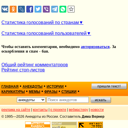
Статистика голосований по странам
Статистика голосований пользователей
Чтобы оставить комментарии, необходимо
авторизоваться
. За
оскорбления и спам - бан.
Общий рейтинг комментаторов
Рейтинг стоп-листов
•
•
•
пришли текст!
ГЛАВНАЯ
АНЕКДОТЫ
ИСТОРИИ
•
•
•
•
КАРИКАТУРЫ
МЕМЫ
ФРАЗЫ
СТИШКИ
реклама на сайте
|
контакты
|
о проекте
|
вебмастеру
|
новости
© 1995—2026 Анекдоты из России. Составитель
Дима Вернер