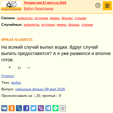
Лучшее дня 07 августа 2026
Войти
|
Регистрация
Свежие
:
анекдоты
,
истории
,
мемы
,
фразы
,
стишки
Случайные:
анекдоты
,
истории
,
мемы
,
фразы
,
стишки
ФРАЗА №1600721
На всякий случай выпил водки. Вдруг случай
выпить предоставится? А я уже размялся и вполне
готов.
+
–
11
Firstonx
Теги:
водка
Выпуск:
смешные фразы 08 мая 2026
Проголосовало за – 20, против – 9