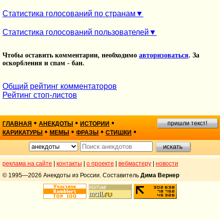
Статистика голосований по странам
Статистика голосований пользователей
Чтобы оставить комментарии, необходимо
авторизоваться
. За
оскорбления и спам - бан.
Общий рейтинг комментаторов
Рейтинг стоп-листов
•
•
•
пришли текст!
ГЛАВНАЯ
АНЕКДОТЫ
ИСТОРИИ
•
•
•
•
КАРИКАТУРЫ
МЕМЫ
ФРАЗЫ
СТИШКИ
реклама на сайте
|
контакты
|
о проекте
|
вебмастеру
|
новости
© 1995—2026 Анекдоты из России. Составитель
Дима Вернер