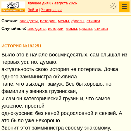
Лучшее дня 07 августа 2026
Войти
|
Регистрация
Свежие
:
анекдоты
,
истории
,
мемы
,
фразы
,
стишки
Случайные:
анекдоты
,
истории
,
мемы
,
фразы
,
стишки
ИСТОРИЯ №192251
Было это в начале восьмидесятых, сам слышал из
первых уст, но, думаю,
актуальность свою история не потеряла. Дочка
одного замминистра объявила
папе, что выходит замуж. Все бы хорошо, но
фамилия у жениха грузинская,
и сам он категорический грузин и, что самое
ужасное, простой
однокурсник: без явной родословной и связей. А
это было уже нехорошо.
Звонит этот замминистра своему знакомому,