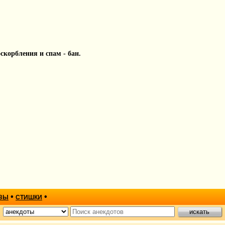
 оскорбления и спам - бан.
•
•
ЗЫ
СТИШКИ