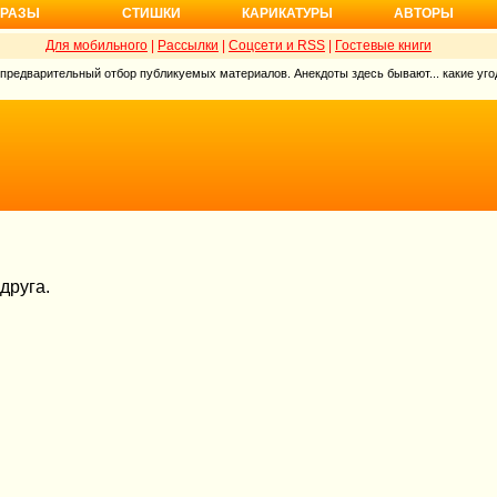
РАЗЫ
СТИШКИ
КАРИКАТУРЫ
АВТОРЫ
Для мобильного
|
Рассылки
|
Соцсети и RSS
|
Гостевые книги
 предварительный отбор публикуемых материалов. Анекдоты здесь бывают... какие угод
друга.