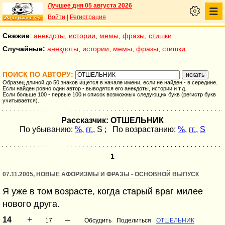
Лучшее дня 05 августа 2026
Войти
|
Регистрация
Свежие
:
анекдоты
,
истории
,
мемы
,
фразы
,
стишки
Случайные:
анекдоты
,
истории
,
мемы
,
фразы
,
стишки
ПОИСК ПО АВТОРУ:
Образец длиной до 50 знаков ищется в начале имени, если не найден - в середине.
Если найден ровно один автор - выводятся его анекдоты, истории и т.д.
Если больше 100 - первые 100 и список возможных следующих букв (регистр букв
учитывается).
Рассказчик: ОТШЕЛЬНИК
По убыванию:
%
,
гг.
,
S
; По возрастанию:
%
,
гг.
,
S
1
07.11.2005, НОВЫЕ АФОРИЗМЫ И ФРАЗЫ - ОСНОВНОЙ ВЫПУСК
Я уже в том возрасте, когда старый враг милее
нового друга.
+
–
14
17
Обсудить
Поделиться
ОТШЕЛЬНИК