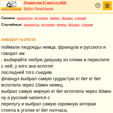
Лучшее дня 07 августа 2026
Войти
|
Регистрация
Свежие
:
анекдоты
,
истории
,
мемы
,
фразы
,
стишки
Случайные:
анекдоты
,
истории
,
мемы
,
фразы
,
стишки
АНЕКДОТ №195720
поймали людоеды немца, француза и русского и
говорят им
- выбирайте любую девушку из племи и переспите
с ней, у кого ана вспотет
последней того съедим.
фпанцуз выбрал самую грудастую е! бет е! бет
вспотела через 15мин немец
выбрал самую жирную е! бет вспотела через 30мин
ну а русский напился с
перепугу и выбрал самую скромную которая
стояла в уголке е! бет полчаса,