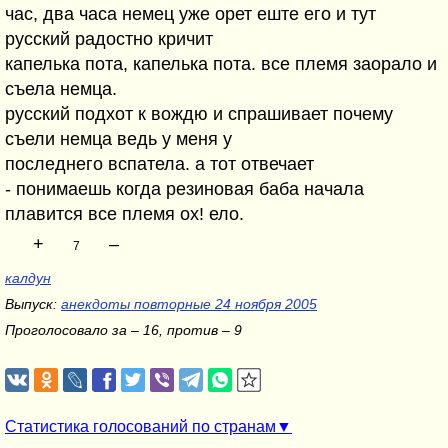
час, два часа немец уже орет еште его и тут
русский радостно кричит
капелька пота, капелька пота. все племя заорало и
съела немца.
русский подхот к вождю и спрашивает почему
съели немца ведь у меня у
последнего вспатела. а тот отвечает
- понимаешь когда резиновая баба начала
плавится все племя ох! ело.
+
–
7
калдун
Выпуск:
анекдоты повторные 24 ноября 2005
Проголосовало за – 16, против – 9
Статистика голосований по странам